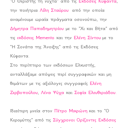
“Ο Θεριστής τη νύχτα” από τις
Εκδόσεις Κύφαντα
,
την ποιήτρια
Λίλη Σταύρου
από την οποία
αναμένουμε ωραία πράγματα οσονούπω, την
Δήμητρα Παπαδημητρίου
με το “Χι και Βήτα” από
τις
εκδόσεις Memento
και την
Ελένη Σίντου
με το
“Η Σονάτα της Άνοιξης” από τις Εκδόσεις
Κύφαντα.
Στο περίπτερο των εκδόσεων Ελκυστής,
ανταλλάξαμε απόψεις περί συγγραφικών και μη
θεμάτων με τις αξιόλογες συγγραφείς
Ελένη
Ζερβοπούλου
,
Λένα Ψύχα
και
Σοφία Ελευθεριάδου.
Ιδιαίτερη μνεία στον
Πέτρο Μικρώνη
και το “Ο
Κερομύτης” από τις
Σύγχρονοι Ορίζοντες Εκδόσεις