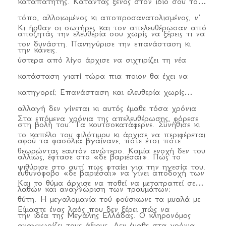
καταπατητής. Καταντάς ξένος στον ίδιο σου τον
τόπο, αλλοιωμένος κι αποπροσανατολισμένος, ν’
Κι ήρθαν οι σωτήρες και τον απελευθέρωσαν από
αποζητάς την ελευθερία σου χωρίς να ξέρεις τι να
τον δυνάστη. Πανηγύρισε την επανάσταση κι
την κάνεις.
ύστερα από λίγο άρχισε να σιχτιρίζει τη νέα
κατάσταση γιατί τώρα πια ποιον θα έχει να
κατηγορεί; Επανάσταση και ελευθερία χωρίς
αλλαγή δεν γίνεται κι αυτός έμαθε τόσα χρόνια
Στα επόμενα χρόνια της απελευθέρωσης, φόρεσε
στη βολή του. Τα κουτσοκατάφερνε. Συνήθισε κι
το καπέλο του φιλότιμου κι άρχισε να περιφέρεται
αφού τα φασόλια βγαίνανε, πότε έτσι πότε
θεωρώντας εαυτόν ανώτερο. Καμία ενοχή δεν του
αλλιώς, έφτασε στο «δε βαριέσαι». Πώς το
ψιθύρισε στο αυτί πως φταίει για την ηγεσία του.
ευθυνόφοβο «δε βαριέσαι» να γίνει αποδοχή των
Και το θύμα άρχισε να ποθεί να μετατραπεί σε
λαθών και αναγνώριση των τραυμάτων;
θύτη. Η μεγαλομανία τού φούσκωνε τα μυαλά με
Είμαστε ένας λαός που δεν ξέρει πώς να
την ιδέα της Μεγάλης Ελλάδας. Ο κληρονόμος
αναγνωρίζει τους άξιους. Δεν έμαθε στα χρόνια