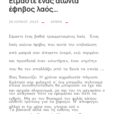
Είμαστε ένας αιώνια
έφηβος λαός…
26 ΙΟΥΝΊΟΥ, 2023
ΆΡΘΡΑ
Είμαστε ένας βαθιά τραυματισμένος λαός. Ένας
λαός αιώνια έφηβος που κοιτά την ενηλικίωση
από μακριά σαν άπιαστο όνειρό, ενώ περιμένει
και προσδοκά έναν «σωτήρα», έναν «ηγέτη»
που θα τον απαλλάξει από τα δεινά τα οποία ο
ίδιος διαιωνίζει. Η χρόνια αιχμαλωσία πάγωσε
Κράτησε σαν φυλαχτό σ’ ένα μπαούλο πολιτισμό
όποια συνειδητοποίηση θα μπορούσε να έχει και
και αρχαία κληρονομιά, μη και του τη μαγαρίσει ο
τον ανάγκασε πότε να εφευρίσκει και πότε να
εχθρός. Μα αν τον θησαυρό τον φυλάς κάπου
υιοθετεί τρόπους για να ξεφεύγει. Ν’ αποφεύγει.
αλλού κι όχι μέσα σου, γίνεσαι εσύ ο
Τα βάσανα αλλά και τις ευθύνες του.