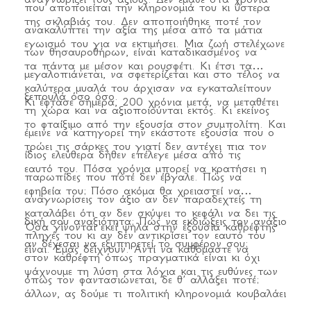
που αποποιείται την κληρονομιά του κι ύστερα
της σκλαβιάς του. Δεν αποποιήθηκε ποτέ τον
ανακαλύπτει την αξία της μέσα από τα μάτια
εγωισμό του για να εκτιμήσει. Μια ζωή στελέχωνε
των θησαυροθήρων, είναι καταδικασμένος να
τα πάντα με μέσον και ρουσφέτι. Κι έτσι τα
μεγαλοπιάνεται, να σφετερίζεται και στο τέλος να
καλύτερα μυαλά του άρχισαν να εγκαταλείπουν
ξεπουλά όσο όσο.
Κι έφτασε σήμερα, 200 χρόνια μετά, να μεταθέτει
τη χώρα και να αξιοποιούνται εκτός. Κι εκείνος
το φταίξιμο από την εξουσία στον συμπολίτη. Και
έμεινε να κατηγορεί την εκάστοτε εξουσία που ο
τρώει τις σάρκες του γιατί δεν αντέχει πια τον
ίδιος ελεύθερα δήθεν επέλεγε μέσα από τις
εαυτό του. Πόσα χρόνια μπορεί να κρατήσει η
παρωπίδες που ποτέ δεν έβγαλε. Πώς να
εφηβεία του; Πόσο ακόμα θα χρειαστεί να
αναγνωρίσεις τον άξιο αν δεν παραδεχτείς τη
καταλάβει ότι αν δεν σκύψει το κεφάλι να δει τις
δική σου αναξιότητα; Πώς να εκδιώξεις τον ανάξιο
Όσα γίνονται εκεί ψηλά στην εξουσία καθρέφτης
πληγές του κι αν δεν αντικρίσει τον εαυτό του
αν δέχεσαι να εξυπηρετεί το συμφέρον σου;
είναι. Εμάς δείχνουν. Αντί να καθόμαστε να
στον καθρέφτη όπως πραγματικά είναι κι όχι
ψάχνουμε τη λύση στα λόγια και τις ευθύνες των
όπως τον φαντασιώνεται, δε θ’ αλλάξει ποτέ;
άλλων, ας δούμε τι πολιτική κληρονομιά κουβαλάει