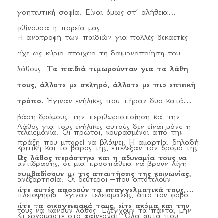
γοητευτική σοφία. Είναι όμως στ’ αλήθεια
φθίνουσα η πορεία μας;
Η ανατροφή των παιδιών για πολλές δεκαετίες
είχε ως κύριο στοιχείο τη δαιμονοποίηση του
λάθους.
Τα παιδιά τιμωρούνταν για τα λάθη
τους, άλλοτε με σκληρό, άλλοτε με πιο επιεική
τρόπο.
Έγιναν ενήλικες που πήραν δυο κατά
βάση δρόμους: την περιθωριοποίηση και την
Λάθος για τους ενήλικες αυτούς δεν είναι μόνο η
τελειομανία. Οι πρώτοι, κουρασμένοι από την
πράξη που μπορεί να βλάψει. Η αμαρτία, δηλαδή.
κριτική και το βάρος της, επέλεξαν τον δρόμο της
Ως λάθος περάστηκε και η αδυναμία τους να
αντίδρασης, σε μια προσπάθεια να βρουν λίγη
συμβαδίσουν με τις απαιτήσεις της κοινωνίας,
ανεξαρτησία. Οι δεύτεροι –που αποτελούν
είτε αυτές αφορούν τα επαγγελματικά τους,
πλειοψηφία– έγιναν τελειομανείς, από τον φόβο
είτε τα οικογενειακά τους, είτε ακόμα και την
τους να κάνουν λάθος. Ελέγχουν τα πάντα, μην
Κι ερχόμαστε στο φαίνεσθαι. Όλα αυτά που