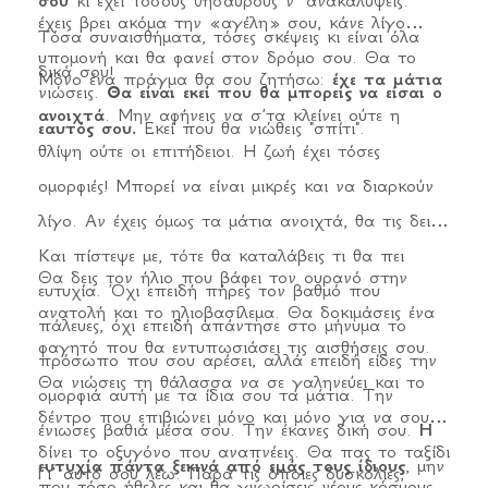
σου
έχεις βρει ακόμα την «αγέλη» σου, κάνε λίγο
Τόσα συναισθήματα, τόσες σκέψεις κι είναι όλα
υπομονή και θα φανεί στον δρόμο σου. Θα το
δικά σου!
Μόνο ένα πράγμα θα σου ζητήσω:
έχε τα μάτια
νιώσεις.
Θα είναι εκεί που θα μπορείς να είσαι ο
ανοιχτά
. Μην αφήνεις να σ’τα κλείνει ούτε η
εαυτός σου.
Εκεί που θα νιώθεις "σπίτι".
θλίψη ούτε οι επιτήδειοι. Η ζωή έχει τόσες
ομορφιές! Μπορεί να είναι μικρές και να διαρκούν
λίγο. Αν έχεις όμως τα μάτια ανοιχτά, θα τις δεις.
Και πίστεψε με, τότε θα καταλάβεις τι θα πει
Θα δεις τον ήλιο που βάφει τον ουρανό στην
ευτυχία. Όχι επειδή πήρες τον βαθμό που
ανατολή και το ηλιοβασίλεμα. Θα δοκιμάσεις ένα
πάλευες, όχι επειδή απάντησε στο μήνυμα το
φαγητό που θα εντυπωσιάσει τις αισθήσεις σου.
πρόσωπο που σου αρέσει, αλλά επειδή είδες την
Θα νιώσεις τη θάλασσα να σε γαληνεύει και το
ομορφιά αυτή με τα ίδια σου τα μάτια. Την
δέντρο που επιβιώνει μόνο και μόνο για να σου
ένιωσες βαθιά μέσα σου. Την έκανες δική σου.
Η
δίνει το οξυγόνο που αναπνέεις. Θα πας το ταξίδι
ευτυχία πάντα ξεκινά από εμάς τους ίδιους
, μην
Γι’ αυτό σου λέω. Παρά τις όποιες δυσκολίες,
που τόσο ήθελες και θα γνωρίσεις νέους κόσμους