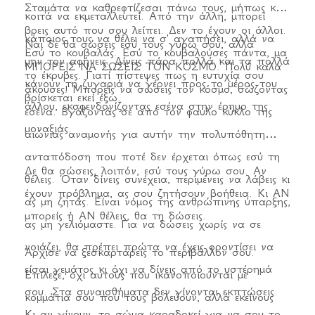
Σταμάτα να καθρεφτίζεσαι πάνω τους, μήπως και
κοιτά να εκμεταλλευτεί. Από την άλλη, μπορεί
βρεις αυτό που σου λείπει. Δεν το έχουν οι άλλοι.
κάποιος τους να θέλει να σ' αγαπήσει, αλλά να
Ναι δε θα σώσεις εσύ τους γύρω σου, αλλά
Εσύ το κουβαλάς. Εσύ το κουβαλούσες πάντα, μα
μην τον αφήνεις. Δίνεις πάρα πολλά και τα πολλά
ΜΠΟΡΕΙΣ ΝΑ ΣΩΣΕΙΣ ΤΟΝ ΚΟΣΜΟ. Πολύ καλά
το έκρυβες. Γιατί πίστεψες πως η ευτυχία σου
κάνουν τη ζυγαριά να γέρνει προς το μέρος του
άκουσες! Μπορείς να σώσεις τον κόσμο, σώζοντας
βρίσκεται εκεί έξω.
άλλου, εκσφενδονίζοντας εσένα στην έρημο της
εσένα. Βγάζοντάς σε από τον φαύλο κύκλο της
μοναξιάς.
αιώνιας αναμονής για αυτήν την πολυπόθητη
ανταπόδοση που ποτέ δεν έρχεται όπως εσύ τη
Δε θα σώσεις, λοιπόν, εσύ τους γύρω σου. Αν
θέλεις. Όταν δίνεις συνέχεια, περιμένεις να λάβεις κι
έχουν πρόβλημα, ας σου ζητήσουν βοήθεια. Κι ΑΝ
ας μη ζητάς. Είναι νόμος της ανθρώπινης ύπαρξης,
μπορείς ή ΑΝ θέλεις, θα τη δώσεις.
ας μη γελιόμαστε. Για να δώσεις χωρίς να σε
νοιάζει, θα πρέπει πρώτα να έχεις φροντίσει να
Άρχισε να ξεσκαρτάρεις το περιβάλλον σου.
είσαι γεμάτος κι όχι να δίνεις από το υστέρημά
Επίλεξε, οχι αυτούς που ικανοποιούνται με
σου. Στα συναισθήματα δεν γίνονται εκπτώσεις.
κομμάτια σου που τους βολεύουν, αλλά εκείνους
Κι αν γίνουν, το σώμα καραδοκεί για να σου το