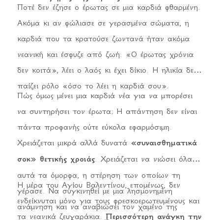
Ποτέ δεν έζησε ο έρωτας σε μια καρδιά φθαρμένη.
Ακόμα κι αν φώλιασε σε γερασμένα σώματα, η
καρδιά που τα κρατούσε ζωντανά ήταν ακόμα
νεανική και έσφυζε από ζωή. «Ο έρωτας χρόνια
δεν κοιτά», λέει ο λαός κι έχει δίκιο. Η ηλικία δεν
παίζει ρόλο «όσο το λέει η καρδιά σου».
Πώς όμως μένει μια καρδιά νέα για να μπορέσει
να συντηρήσει τον έρωτα; Η απάντηση δεν είναι
πάντα προφανής ούτε εύκολα εφαρμόσιμη.
Χρειάζεται μικρά αλλά δυνατά
«συναισθηματικά
σοκ» θετικής χροιάς
. Χρειάζεται να νιώσει όλα
αυτά τα όμορφα, η στέρηση των οποίων τη
Η μέρα του Αγίου Βαλεντίνου, επομένως, δεν
γέρασε. Να συγκινηθεί με μια λησμονημένη
ενδείκνυται μόνο για τους φρεσκοερωτευμένους και
ανάμνηση και να αναβιώσει τον χαμένο της
τα νεανικά ζευγαράκια.
Περισσότερη ανάγκη την