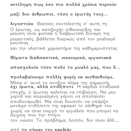
αντίληψη πως όσο πιο πολλά χρόνια περνούν
μαζί δυο άνθρωποι, τόσο ο έρωτάς τους
λιγοστεύει
. Βασικός συντελεστής σ’ αυτή τη
Ο έρωτας, ως κατεξοχήν ενθουσιώδης και
μείωση είναι φυσικά η διαβρωτική δύναμη της
ρομαντικός, βάλλεται διαρκώς από τον ρεαλισμό
ρουτίνας.
και την υλιστικό χαρακτήρα της καθημερινότητας.
Θέματα διαδικαστικά, οικονομικά, εργασιακά
απασχολούν τόσο πολύ το μυαλό μας, που δεν
προλαβαίνουμε πολλές φορές να αισθανθούμε,
Μέσα σ’ αυτό το αντίξοο κλίμα της σημερινής
όχι έρωτα, αλλά οτιδήποτε
. Η καρδιά σταδιακά
εποχής, ο έρωτας καλείται να επιβιώσει. Να μην
γερνά και κουρασμένη γέρνει να απολαύσει
αποδυναμωθεί. Μα είναι δυνατόν να υπάρξει
μονάχα οτιδήποτε της αφαιρεί το αίσθημα του
χωρίς να είναι ενεργό το εργαλείο που μπορεί να
άγχους που την πνίγει.
τον νιώσει; Το πρόβλημα, λοιπόν, δεν είναι άλλο
από
το γήρας της καρδιάς
.