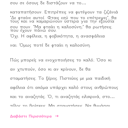
σου σε όσους δε διστάζουν να το
καταπατήσουν. Επιτρέπεις να φυτέψουν τα ζιζάνιά
"Δε φταίνε αυτοί. Φταις εσύ που το επέτρεψες", θα
τους και να καμαρώνουν ύστερα για την εξουσία
σου πουν. "Μα φταίει η καλοσύνη;" θα ρωτήσεις.
που έχουν πάνω σου.
Όχι. Η αφέλεια, η φοβικότητα, η ανασφάλεια
ναι. Όμως ποτέ δε φταίει η καλοσύνη.
Πώς μπορείς να ενοχοποιήσεις το καλό; Όσο κι
αν χτυπούν, όσο κι αν κρίνουν, δε θα
σταματήσεις. Το ξέρεις. Πιστεύεις με μια παιδική
αφέλεια ότι ακόμα υπάρχει καλό στους ανθρώπους
και το αναζητάς. Ό, τι αναζητάς ειλικρινά, στο
τέλος το βρίσκεις. Μη σταματήσεις. Να θυμάσαι.
Αν εκλείψουν οι καλοπροαίρετοι, αυτός ο κόσμος
Διαβάστε Περισσότερα
θα μετατραπεί σε πραγματική κόλαση.