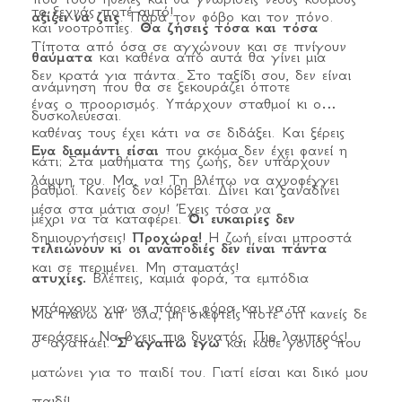
το ξεχνάς ποτέ αυτό!
αξίζει να ζεις
. Παρά τον φόβο και τον πόνο.
και νοοτροπίες.
Θα ζήσεις τόσα και τόσα
Τίποτα από όσα σε αγχώνουν και σε πνίγουν
θαύματα
και καθένα από αυτά θα γίνει μια
δεν κρατά για πάντα. Στο ταξίδι σου, δεν είναι
ανάμνηση που θα σε ξεκουράζει όποτε
ένας ο προορισμός. Υπάρχουν σταθμοί κι ο
δυσκολεύεσαι.
καθένας τους έχει κάτι να σε διδάξει. Και ξέρεις
Ένα διαμάντι είσαι
που ακόμα δεν έχει φανεί η
κάτι; Στα μαθήματα της ζωής, δεν υπάρχουν
λάμψη του. Μα, να! Τη βλέπω να αχνοφέγγει
βαθμοί. Κανείς δεν κόβεται. Δίνει και ξαναδίνει
μέσα στα μάτια σου! Έχεις τόσα να
μέχρι να τα καταφέρει.
Οι ευκαιρίες δεν
δημιουργήσεις!
Προχώρα!
Η ζωή είναι μπροστά
τελειώνουν κι οι αναποδιές δεν είναι πάντα
και σε περιμένει. Μη σταματάς!
ατυχίες.
Βλέπεις, καμιά φορά, τα εμπόδια
υπάρχουν για να πάρεις φόρα και να τα
Μα πάνω απ’ όλα, μη σκεφτείς ποτέ ότι κανείς δε
περάσεις. Να βγεις πιο δυνατός. Πιο λαμπερός!
σ’ αγαπάει.
Σ’ αγαπώ εγώ
και κάθε γονιός που
ματώνει για το παιδί του. Γιατί είσαι και δικό μου
παιδί!