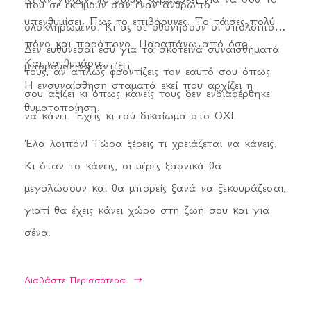
που σε εκτιμούν σαν έναν άνθρωπο
υπενθυμίσει. Πως το επιβάρυνες. Το τάισες πολύ
ολοκληρωμένο. Κι ας σε φθονήσουν οι υπόλοιποι.
πόνο και παράπονο. Παραπάνω από όσο
Δεν ευθύνεσαι εσύ για τα σκοτεινά συναισθήματά
Και να θυμάσαι.
μπορούσε να αντέξει.
τους, αν απλώς φροντίζεις τον εαυτό σου όπως
Η ενσυναίσθηση σταματά εκεί που αρχίζει η
σου αξίζει κι όπως κανείς τους δεν ενδιαφέρθηκε
θυματοποίηση.
να κάνει. Έχεις κι εσύ δικαίωμα στο ΟΧΙ.
Έλα λοιπόν! Τώρα ξέρεις τι χρειάζεται να κάνεις.
Κι όταν το κάνεις, οι μέρες ξαφνικά θα
μεγαλώσουν και θα μπορείς ξανά να ξεκουράζεσαι,
γιατί θα έχεις κάνει χώρο στη ζωή σου και για
σένα.
Διαβάστε Περισσότερα