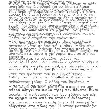
εμφάνισή τους.
Εξαιτίας αυτής της
τυχόν και τους ξεφύγει κάτι και νιώθουν σε κάθε
αναφέρθηκαν ως φθορά (οι ρυτίδες, τα λευκά
εσωτερικευμένης ανάγκης να γίνουν αποδεκτοί,
τους βήμα τη Δαμόκλειο Σπάθη έτοιμη να πέσει.
μαλλιά κλπ) μεταφράζονται στο απαιτητικό και
αγωνίζονται να επιτύχουν σε όλους αυτούς τους
Υπάρχει κι ένας τρίτος δρόμος. Η ματαιοδοξία.
αυτοτιμωρητικό μυαλό του τελειομανή ενήλικα ως
τομείς. Να έχουν ένα αναγνωρισμένο επάγγελμα,
Όμως αυτός δεν αναγνωρίζει εξ ορισμού λάθη. Τι
λάθος.
Δεν δικαιούται να γεράσει.
Να φθαρεί.
μια –φαινομενικά έστω– υγιή οικογένεια και μια
θεωρείται όμως ως λάθος;
Πρέπει να διατηρήσει την εικόνα που
πάντα προσεγμένη εμφάνιση. Το τι συμβαίνει
Ποιο είναι όμως το βαθύτερο αίτιο αυτής της
ανταποκρίνεται σε όσα του έμαθαν. Μόνο που
όταν οι πόρτες κλείνουν, δεν πρέπει ποτέ να
άρνησης; Στην ηλικία που η ανατροφή αρχίζει να
ανακαλύπτει, αργά ή γρήγορα, πως αυτό είναι
φαίνεται.
αναθεωρείται, τα δεδομένα παύουν και η
ουτοπία. Η φύση τον πολεμά, ο χρόνος στρέφεται
ουσιαστική ανάγκη για ανεξαρτησία εγκαθίσταται,
εναντίον του.
Η φθορά βιώνεται τότε ως ένα
κάνει την εμφάνισή του κι ο μεγαλύτερος
λάθος που πρέπει να διορθωθεί.
Αρνείται να
ανθρώπινος φόβος. Ο φόβος του θανάτου.
Η
ωριμάσει. Αρνείται να εξελιχθεί.
Η κοινωνία για άλλη μια φορά απαιτεί να μην
φθορά οδηγεί το σώμα προς τον θάνατο. Είναι
αλλάξει. Ο συνδυασμός των δυο φόβων, κριτικής
το όχημα μέσα από το οποίο ο άνθρωπος
και θανάτου, φέρνει σταθερότητα. Η αλλαγή δεν
οδηγείται στο τέλος του.
Η όποια ματαιοδοξία