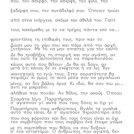
σου, τον αδερφό, την αδερφή, τον φίλο, την
ξαδέρφη σου, τον συνάδελφό σου. Όποιον τρώει
από σένα ενέργεια, ακόμα και άθελά του. Γιατί
τους κακόμαθες με το να τρέχεις πάντα εσύ να
φροντίσεις τις επιθυμίες τους, πριν καν το
Δώσε μου το χέρι σου και πάμε από την αρχή.
ζητήσουν. Με το να μην απαιτείς για τον εαυτό
Δε θα τραβήξεις τη στοργή και την αγάπη, αν
σου ούτε τα αυτονόητα και να παραπονιέσαι
κάνεις αυτό που θέλουν. Δε θα σε δουν, αν
μετά ότι κάνεις δε σε σκέφτεται ή να λες "δεν
ικανοποιείς το εγώ τους. Στην αορατότητα θα
πειράζει" κι όμως το κενό μέσα σου να μεγαλώνει
μένεις, αν δεν βάλεις όρια. Κι εδώ, θα σου πω μια
αντί να μικραίνει.
αλήθεια που πονάει. Αν θέλεις, την ακούς. Όποιοι
Σταμάτα λίγο. Παρατήρησε.
σ' αγαπούν γι' αυτά που τους δίνεις κι όχι γι'
Παρατήρησε τους ανθρώπους. Βγάλε τα γυαλιά
αυτό που είσαι, δε σ' αγαπούν περισσότερο από
που σου φόρεσαν και δες τους όπως είναι κι όχι
τον σερβιτόρο που τους σερβίρει ένα έτοιμο γεύμα
με τη συμπάθεια που θέλεις να σου δείξουν.
σ' ένα εστιατόριο. Ο άνθρωπος που αγαπά, δεν