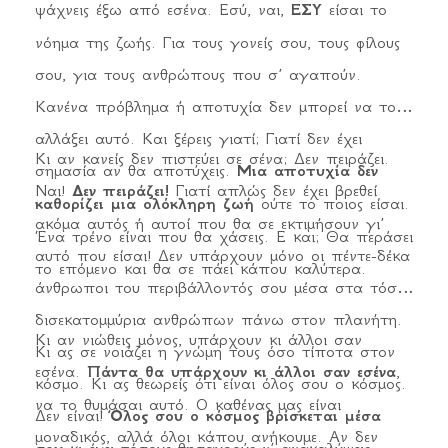
ψάχνεις έξω από εσένα. Εσύ, ναι,
ΕΣΥ
είσαι το
νόημα της ζωής. Για τους γονείς σου, τους φίλους
σου, για τους ανθρώπους που σ’ αγαπούν.
Κανένα πρόβλημα ή αποτυχία δεν μπορεί να το
αλλάξει αυτό. Και ξέρεις γιατί; Γιατί δεν έχει
Κι αν κανείς δεν πιστεύει σε σένα; Δεν πειράζει.
σημασία αν θα αποτύχεις.
Μια αποτυχία δεν
Ναι!
Δεν πειράζει!
Γιατί απλώς δεν έχει βρεθεί
καθορίζει μια ολόκληρη ζωή
ούτε το ποιος είσαι.
ακόμα αυτός ή αυτοί που θα σε εκτιμήσουν γι’
Ένα τρένο είναι που θα χάσεις. Ε και; Θα περάσει
αυτό που είσαι! Δεν υπάρχουν μόνο οι πέντε-δέκα
το επόμενο και θα σε πάει κάπου καλύτερα.
άνθρωποι του περιβάλλοντός σου μέσα στα τόσα
δισεκατομμύρια ανθρώπων πάνω στον πλανήτη.
Κι αν νιώθεις μόνος, υπάρχουν κι άλλοι σαν
Κι ας σε νοιάζει η γνώμη τους όσο τίποτα στον
εσένα.
Πάντα θα υπάρχουν κι άλλοι σαν εσένα
,
κόσμο. Κι ας θεωρείς ότι είναι όλος σου ο κόσμος.
να το θυμάσαι αυτό. Ο καθένας μας είναι
Δεν είναι!
Όλος σου ο κόσμος βρίσκεται μέσα
μοναδικός, αλλά όλοι κάπου ανήκουμε. Αν δεν
κι έχει τόσους θησαυρούς ν’ ανακαλύψεις.