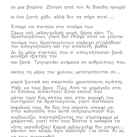
σε μια βιτρίνα. Ζήτησε από τον Αϊ Βασίλη ησυχία
κι ένα ζεστό χάδι, αλλά δεν τα πήρε ποτέ.
Έπαψε να πιστεύει στο πνεύμα των
Όμως εσύ, μελαγχολική ψυχή, ξέρεις κάτι; Το
Χριστουγέννων, γιατί δεν έπαψε ποτέ να γεύεται
πνεύμα των Χριστουγέννων υπάρχει στ'αλήθεια!
την απογοήτευση και την απόλυτη, βαθιά
Δε ζει μέσα σ'αυτούς που σ' απογοήτευσαν ξανά
μοναξιά εξαιτίας του.
και ξανά. Τριγυρνάει ανάμεσα σε ανθρώπους που,
εκείνες τις μέρες του χρόνου, μετατρέπονται σε
μικρά ξωτικά και σκορπούν χρυσόσκονη αγάπης
Ψάξε να τους βρεις. Πώς; Από το χαμόγελο στα
σε όποιους συναντούν! Είναι εκείνοι που
μάτια τους! Και κάπου εκεί, στην κορυφή του
συντηρούν τα Χριστούγεννα, γιατί πιστεύουν
κεφαλιού τους, θα δεις ένα αόρατο σκουφί να
στην καλοσύνη που αυτά εκπροσωπούν! Και
κουδουνίζει, πασπαλίζοντας την ατμόσφαιρα με
χαίρονται, γιατί τότε τους δίνεται η ευκαιρία να
νότες αισιοδοξίας! Καμιά μελαγχολία δεν μπορεί
κάνουν τον κόσμο λίγο καλύτερο. Για σένα. Κι ας
να τους αντισταθεί!