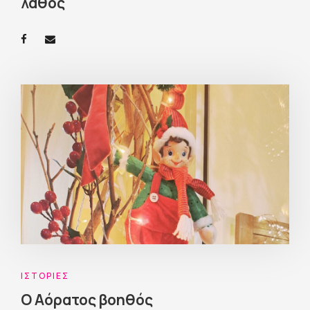
λάθος
ΙΣΤΟΡΊΕΣ
Ο Αόρατος βοηθός