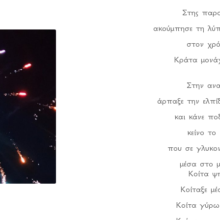
Στης παρα
Οι μάσκες 
ακούμπησε τη λύ
στα 
στον χρό
που στάθηκ
Κράτα μονάχ
Κι η αλήθεια 
και στά
Στην ανα
άρπαξε την ελπί
και κάνε πο
κείνο το
που σε γλυκο
μέσα στο μ
Κοίτα ψη
Κοίταξε μέ
Κοίτα γύρω