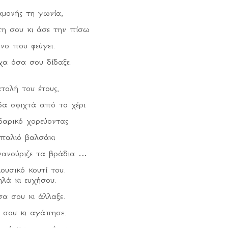
μονής τη γωνία,
κατακρημνίζονται
πη σου κι άσε την πίσω
πόδια αυτών
νο που φεύγει.
αν στο ύψος τους.
α όσα σου δίδαξε.
γδύνεται τη γοητεία
ζει το φαρμάκι.
τολή του έτους,
δα σφιχτά από το χέρι
δαρικό χορεύοντας
 παλιό βαλσάκι
νανούριζε τα βράδια
ουσικό κουτί του.
λά κι ευχήσου.
σα σου κι άλλαξε.
 σου κι αγάπησε.