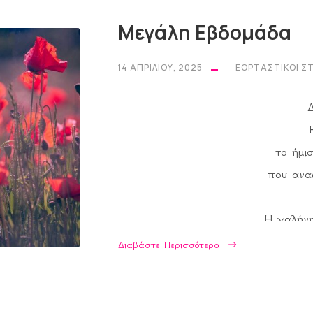
Μεγάλη Εβδομάδα
14 ΑΠΡΙΛΊΟΥ, 2025
ΕΟΡΤΑΣΤΙΚΟΊ Σ
Δ
το ήμι
που αναζ
Η γαλήνη
απ'τ
Διαβάστε Περισσότερα
τα ροζια
Τ
Στα μισ