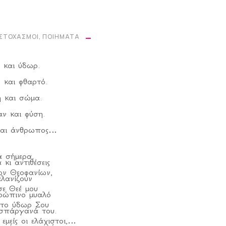
υνεται η πτώση
την πυξίδα
 ΣΤΟΧΑΣΜΟΊ
,
ΠΟΙΉΜΑΤΑ
χνει το θαύμα.
Πέμπτη.
 και ύδωρ.
και προδομένος,
 και φθαρτό.
είπνους μυστικούς
 και σώμα.
νων πνευμάτων.
ν και φύση.
ρασκευή.
και άνθρωπος
τίδα ο πόνος
 σήμερα,
α γκριζα σύννεφα
 κι αντιθέσεις
ων Θεοφανίων,
οιξη δακρύζει.
λανίζουν
ε Θεέ μου
άββατο.
ρώπινο μυαλό
το ύδωρ Σου
ς απλώνεται
σπάργανά του.
εμείς οι ελάχιστοι,
κομματιασμένα όνειρα.