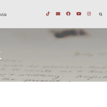
νία
ί