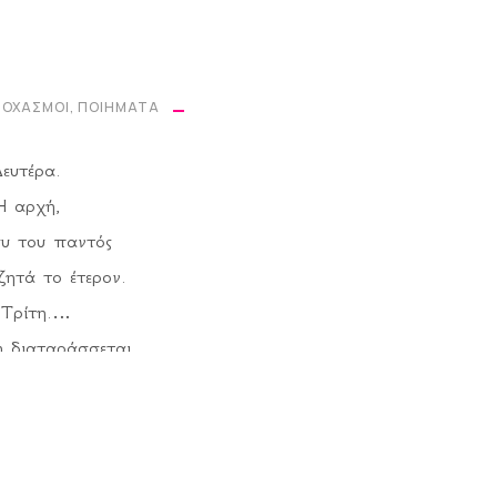
ΤΟΧΑΣΜΟΊ
,
ΠΟΙΉΜΑΤΑ
ευτέρα.
Η αρχή,
συ του παντός
ητά το έτερον.
Τρίτη.
 διαταράσσεται
ης ρουτίνας
σμένα δάχτυλα.
ετάρτη.
ά του γκρεμού