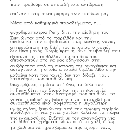
πριν προβούμε σε οποιαδήποτε αντίδραση
απέναντι στις συμπεριφορές των παιδιών μας.
Μέσα από καθημερινά παραδείγματα, η
ψυχοθεραπεύτρια Perry δίνει την αίσθηση του
Ξεκινώντας από το παρελθόν και την
οικείου και την επιβεβαίωση πως κανένας γονιός
αντιμετώπιση της δικής του ιστορίας, ο γονιός
δεν είναι μόνος. Χωρίς κριτική, δίνει συμβουλές που
εξερευνά το περιβάλλον του παιδιού του,
αποσκοπούν στο να μας οδηγήσουν στην
ανεξάρτητα από τη σύσταση της οικογένειας και
αυτογνωσία, η οποία αποτελεί θεμέλιο λίθο στην
μαθαίνει κάτι που κανείς δεν τον δίδαξε˙ να
κατανόηση των παιδιών μας.
διαχειρίζεται, πρώτα απ’ όλα, τα δικά του
Η Perry θέτει τον δεσμό και την επικοινωνία
συναισθήματα. Στην ανατροφή των παιδιών, τα
γονέα- παιδιού ως βάση για να επιτευχθεί μια
συναισθήματα είναι σαφέστατα η μεγαλύτερη
υγιής σχέση, ξεκινώντας από την πρώιμη περίοδο
πρόκληση. Η νέα γενιά γονέων καλείται να πάψει
της εγκυμοσύνης. Συζητά με τον αναγνώστη για
να θάβει τα ζητήματα κάτω από το χαλί, όπως
τα καθημερινά προσκόμματα που μπορεί να