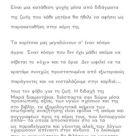
Είναι μια κατάθεση ψυχής μέσα από διδάγματα
της ζωής που κάθε μητέρα θα ήθελε να αφήσει ως
παρακαταθήκη στην κόρη της.
Τα κορίτσια μας μεγαλώνουν σ’ έναν κόσμο
άγριο. Έναν κόσμο που δεν έχει μάθει ακόμα να
σέβεται το «όχι» και τα όρια. Δεν ωφελεί να τα
κρατάμε συνεχώς προστατευμένα από εξωτερικούς
παράγοντες και να ενσταλάζουμε στην καρδιά
τους τον φόβο για τη ζωή. Η διδαχή της
Μικρά διαμαντάκια, διάσπαρτα σαν δώρα μέσα
προσωπικής αξίας, των υγιών σχέσεων και της
στο βιβλίο, τα εξομολογητικά κείμενα των
εσωτερικής αναζήτησης είναι εφόδια –ή ακόμα και
συγγραφέων προς τις κόρες τους, που λειτουργούν
όπλα– τα οποία αποσκοπούν στο να τα
ως παραδείγματα και γίνονται αλιείς των λόγων
οχυρώσουν απέναντι στον κίνδυνο. Το λεύκωμα
που οι αναγνώστριες θα θελήσουν να μοιραστούν.