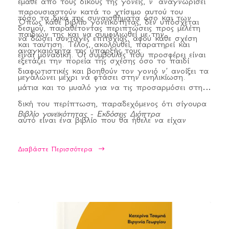
έμαθε από τους δικούς της γονείς, ν’ αναγνωρίσει
παρουσιαστούν κατά το χτίσιμο αυτού του
τόσο τα δικά της συναισθήματα όσο και των
Όπως κάθε βιβλίο γονεϊκότητας, δεν υπόσχεται
δεσμού, παραθέτοντας περιπτώσεις προς μελέτη
παιδιών της και να συμφιλιωθεί με την
να δώσει συνταγές επιτυχίας, αφού κάθε σχέση
και ταύτιση. Τέλος, ακολουθεί, παρατηρεί και
αναγκαιότητα της ύπαρξής τους.
είναι μοναδική. Οι συμβουλές που προσφέρει είναι
εξετάζει την πορεία της σχέσης όσο το παιδί
διαφωτιστικές και βοηθούν τον γονιό ν’ ανοίξει τα
μεγαλώνει μέχρι να φτάσει στην ενηλικίωση.
μάτια και το μυαλό για να τις προσαρμόσει στη
δική του περίπτωση, παραδεχόμενος ότι σίγουρα
Βιβλίο γονεϊκότητας - Εκδόσεις Διόπτρα
αυτό είναι ένα βιβλίο που θα ήθελε να είχαν
διαβάσει κι οι δικοί του γονείς.
Διαβάστε Περισσότερα