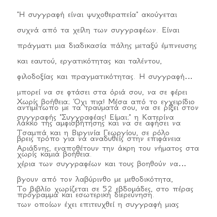
"Η συγγραφή είναι ψυχοθεραπεία" ακούγεται
συχνά από τα χείλη των συγγραφέων. Είναι
πράγματι μια διαδικασία πάλης μεταξύ έμπνευσης
και εαυτού, εργατικότητας και ταλέντου,
φιλοδοξίας και πραγματικότητας. Η συγγραφή
μπορεί να σε φτάσει στα όριά σου, να σε φέρει
Χωρίς βοήθεια; Όχι πια! Μέσα από το εγχειρίδιο
αντιμέτωπο με τα τραύματά σου, να σε ρίξει στον
συγγραφής "Συγγραφέας! Είμαι;" η Κατερίνα
λάκκο της αμφισβήτησης και να σε αφήσει να
Τσαμπά και η Βιργινία Γεωργίου, σε ρόλο
βρεις τρόπο για να αναδυθείς στην επιφάνεια
Αριάδνης, εναποθέτουν την άκρη του νήματος στα
χωρίς καμιά βοήθεια.
χέρια των συγγραφέων και τους βοηθούν να
βγουν από τον λαβύρινθο με μεθοδικότητα,
Το βιβλίο χωρίζεται σε 52 εβδομάδες, στο πέρας
πρόγραμμα και εσωτερική διερεύνηση.
των οποίων έχει επιτευχθεί η συγγραφή μιας