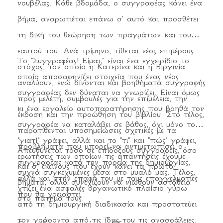
νουβέλας. Κάθε βδομάδα, ο συγγραφέας κάνει ένα
βήμα, αναρωτιέται επάνω σ' αυτό και προσθέτει
τη δική του θεώρηση των πραγμάτων και του
εαυτού του. Ανά τρίμηνο, τίθεται νέος επιμέρους
Το "Συγγραφέας! Είμαι;" είναι ένα εγχειρίδιο το
στόχος, τον οποίο η Κατερίνα και η Βιργινία
οποίο αποσαφηνίζει στοιχεία που ένας νέος
αναλύουν, ενώ δίνονται και βοηθήματα συγγραφής
συγγραφέας δεν δύναται να γνωρίζει. Είναι όμως
προς μελέτη, συμβουλές για την επιμέλεια, την
κι ένα εργαλείο αυτοπαρατήρησης που βοηθά τον
έκδοση και την προώθηση του βιβλίου. Στο τέλος,
συγγραφέα να καταλάβει σε βάθος, όχι μόνο το
παρατίθενται υποσημειώσεις σχετικές με τα
"γιατί" γράφει, αλλά και το "τι" και "πώς" γράφει,
προβλήματα που μπορεί να αντιμετωπίσει ο
Απευθύνεται τόσο σε επίδοξους συγγραφείς, όσο
ερωτήσεις των οποίων τις απαντήσεις έχουμε
συγγραφέας κατά την πορεία της δημιουργίας,
και σ' εκείνους που έχουν κάνει τα πρώτα
συχνά συγκεχυμένες μέσα στο μυαλό μας. Τέλος,
αλλά και στην επαφή του με τους επαγγελματίες
βήματα, αλλά συνεχίζουν να νιώθουν αστάθεια
χτίζει ένα ασφαλές οργανωτικό πλαίσιο γύρω
που θα χρειαστεί.
στο πάτημά τους.
από τη δημιουργική διαδικασία και προστατεύει
τον γράφοντα από τις ίδιες του τις ανασφάλειες.