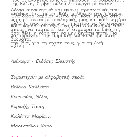
της Ελένης Ζερβοπούλου λειτουργεί με αυτόν
Λόγια συγκινητικά και εικόνες προσωπικές που
ακριβώς τον τρόπο. Κάθε σελίδα κι ένα δίδαγμα,
Ένα δώρο καρδιάς «Από την κάθε μητέρα στην
μετατρέπονται σε συλλογικές, μιας και κάθε μητέρα
αλλά κι ένας χώρος για τη μητέρα να καταγράψει
κάθε κόρη» που αξίζει να γίνει ο σύνδεσμος που
μπορεί να ταυτιστεί και ν’ ανασύρει τα δικά της
όσα θέλει η κόρη της να μην ξεχάσει ποτέ. Για
θα σφραγίσει την άρρηκτη και πολύτιμη αυτή
βιώματα.
την ίδια, για τη σχέση τους, για τη ζωή.
σχέση.
Λεύκωμα - Εκδόσεις Ελκυστής
Συμμετέχουν με αλφαβητική σειρά:
Βελόνια Καλλιόπη
Κουρκούλη Νέλλη
Κυριαζής Τάσος
Κωλέττα Μαρία
Μαρκατζίνου Χαρά
Νικολιδάκη Ελένη