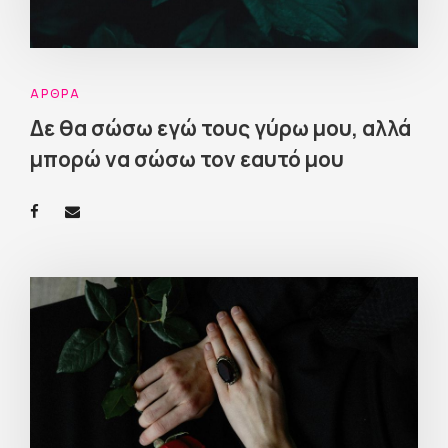
ΆΡΘΡΑ
Δε θα σώσω εγώ τους γύρω μου, αλλά
μπορώ να σώσω τον εαυτό μου