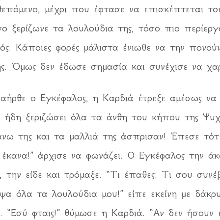
θεπόμενο, μέχρι που έφτασε να επισκέπτεται τ
 ξερίζωνε τα λουλούδια της, τόσο πιο περίεργο
ός. Κάποιες φορές μάλιστα ένιωθε να την πονούν
ης. Όμως δεν έδωσε σημασία και συνέχισε να χα
αήρθε ο Εγκέφαλος, η Καρδιά έτρεξε αμέσως να τ
ε ήδη ξεριζώσει όλα τα άνθη του κήπου της Ψυχής
νω της και τα μαλλιά της άσπρισαν! Έπεσε τότε
 έκανα!” άρχισε να φωνάζει. Ο Εγκέφαλος την άκ
 την είδε και τρόμαξε. “Τι έπαθες; Τι σου συν
οψα όλα τα λουλούδια μου!” είπε εκείνη με δάκρ
 “Εσύ φταις!” θύμωσε η Καρδιά. “Αν δεν ήσουν 