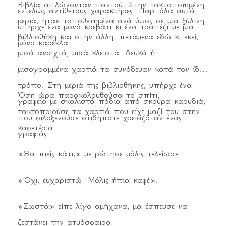
Βιβλία απλώνονταν παντού. Στην τακτοποιημένη
εντελώς αντίθετους χαρακτήρες. Παρ' όλα αυτά,
μεριά, ήταν τοποθετημένα ανά ύψος σε μια ξύλινη
υπήρχε ένα μονό κρεβάτι κι ένα τραπέζι με μια
βιβλιοθήκη και στην άλλη, πετάμενα εδώ κι εκεί,
μόνο καρέκλα.
μισά ανοιχτά, μισά κλειστά. Λευκά ή
μισογραμμένα χαρτιά τα συνόδευαν κατά τον ίδιο
τρόπο. Στη μεριά της βιβλιοθήκης, υπήρχε ένα
Όση ώρα παρακολουθούσα το σπίτι,
γραφείο με σκαλιστά πόδια από σκούρα καρυδιά,
τακτοποιούσε τα χαρτιά που είχε μαζί του στην
που φιλοξενούσε οτιδήποτε χρειαζόταν ένας
καφετέρια.
γραφιάς.
«Θα πιείς κάτι;» με ρώτησε μόλις τελείωσε.
«Όχι, ευχαριστώ. Μόλις ήπια καφέ».
«Σωστά» είπε λίγο αμήχανα, μα έσπευσε να
ζεστάνει την ατμόσφαιρα.