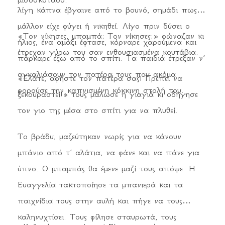
λίγη κάπνα έβγαινε από το βουνό, σημάδι πως
μάλλον είχε φύγει ή νικηθεί. Λίγο πριν δύσει ο
«Τον νίκησες, μπαμπά; Τον νίκησες;» φώναζαν κι
ήλιος, ένα αμάξι έφτασε, κόρναρε χαρούμενα και
έτρεχαν γύρω του σαν ενθουσιασμένα κουτάβια.
πάρκαρε έξω από το σπίτι. Τα παιδιά έτρεξαν ν’
αγκαλιάσουν τον πατέρα τους που ακόμα
«Ελάτε, αφήστε τον πατέρα σας! Πρέπει να
φορούσε την καπνισμένη κόκκινη στολή του.
ξεκουραστεί!» τους μάλωσε η γιαγιά κι οδήγησε
τον γιο της μέσα στο σπίτι για να πλυθεί.
Το βράδυ, μαζεύτηκαν νωρίς για να κάνουν
μπάνιο από τ’ αλάτια, να φάνε και να πάνε για
ύπνο. Ο μπαμπάς θα έμενε μαζί τους απόψε. Η
Ευαγγελία τακτοποίησε τα μπανιερά και τα
παιχνίδια τους στην αυλή και πήγε να τους
καληνυχτίσει. Τους φίλησε σταυρωτά, τους