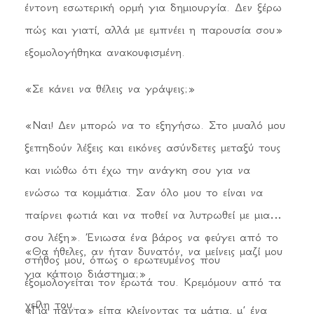
έντονη εσωτερική ορμή για δημιουργία. Δεν ξέρω
πώς και γιατί, αλλά με εμπνέει η παρουσία σου»
εξομολογήθηκα ανακουφισμένη.
«Σε κάνει να θέλεις να γράψεις;»
«Ναι! Δεν μπορώ να το εξηγήσω. Στο μυαλό μου
ξεπηδούν λέξεις και εικόνες ασύνδετες μεταξύ τους
και νιώθω ότι έχω την ανάγκη σου για να
ενώσω τα κομμάτια. Σαν όλο μου το είναι να
παίρνει φωτιά και να ποθεί να λυτρωθεί με μια
σου λέξη». Ένιωσα ένα βάρος να φεύγει από το
«Θα ήθελες, αν ήταν δυνατόν, να μείνεις μαζί μου
στήθος μου, όπως ο ερωτευμένος που
για κάποιο διάστημα;»
εξομολογείται τον έρωτά του. Κρεμόμουν από τα
χείλη του.
«Για πάντα» είπα κλείνοντας τα μάτια, μ’ ένα