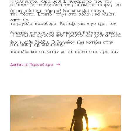
«Καληνύχτα, κυρά μου! Σ’ ευχαριστώ που τον
σκέπασε με τα σεντόνια τους κι έκλεισε το φως και
έφερες σώο και σήμερα! Θα κοιμηθώ ήσυχα
την πόρτα. Έπειτα, πήγε στο σαλόνι να κλείσει
απόψε!»
το μεγάλο παράθυρο. Κοίταξε για λίγο έξω, τον
έναστρο ουρανό και τη σκοτεινή θάλασσα, όπως
Η ασημένια φιγούρα έκανε βουτιά και χάθηκε ξανά
έκανε κάθε βράδυ. Ο Άγγελος είχε κατέβει στην
στα βάθη της θάλασσας.
παραλία και στεκόταν με τα πόδια στο νερό σαν
τον πατέρα του. Πιο βαθιά, μια ασημένια φιγούρα
Διαβάστε Περισσότερα
αχνοφαινόταν κάτω από το λειψό φεγγαρόφωτο.