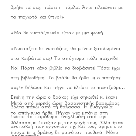
βρήκε να σας πιάσει η πάρλα; Άντε τελειώνετε με
τα παγωτά και ύπνο!»
«Μα δε νυστάζουμε!» είπαν με μια φωνή.
«Νυστάζετε δε νυστάζετε, θα μείνετε ξαπλωμένοι
στα κρεβάτια σας! Το απόγευμα πάλι παιχνίδι!
Να! Πάρτε κάνα βιβλίο να διαβάσετε! Τόσα έχω
στη βιβλιοθήκη! Το βράδυ θα έρθει κι ο πατέρας
σας!» δήλωσε και πήγε να κλείσει το παντζούρι.
Εκείνη την ώρα ο δράκος είχε σηκωθεί κι έκανε
Μετά από μερικές ώρες βασανιστικής βαρεμάρας,
βόλτα πάνω από τη θάλασσα. Η Ευαγγελία
το απόγευμα ήρθε. Πήγαν για μπάνιο στη
έκλεισε το παράθυρο, ενοχλημένη από την
θάλασσα κι έπαιξαν με την ψυχή τους. Όλα ήταν
ανυπακοή των εγγονιών της και τους άφησε στο
ήσυχα κι ο δράκος δε φαινόταν πουθενά. Μόνο
μισοσκόταδο.