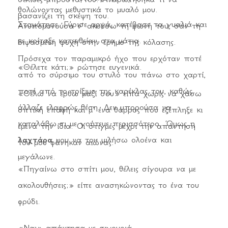
θολώνοντας μεθυστικά το μυαλό μου.
βασανίζει τη σκέψη του.
Σταμάτησε. Γύρισε αργά, κατέβασε τα γυαλιά και
Ανυπομονούσα ν’ ακούσω τη φωνή του, σαν τη
με κοίταξε κατευθείαν στα μάτια.
διψασμένη ψυχή στην έρημο της κόλασης.
Πρόσεχα τον παραμικρό ήχο που ερχόταν ποτέ
«Θέλετε κάτι;» ρώτησε ευγενικά.
από το σύρσιμο του στυλό του πάνω στο χαρτί,
ποτέ από το τρίξιμο της καρέκλας του, καθώς
«Θέλω να έρθω μαζί σου» είπα χωρίς να χάσω
άλλαζε ελαφρώς θέση. Δεν μπορούσα να
οπτική επαφή και μ’ ένα θάρρος που εξέπληξε κι
καταλάβω τι με γοήτευε περισσότερο. Όμως η
εμένα την ίδια. Οι στιγμές μέχρι την απάντηση
λαχτάρα
μου να του μιλήσω ολοένα και
του μου φάνηκαν αιώνας.
μεγάλωνε.
«Πηγαίνω στο σπίτι μου, θέλεις σίγουρα να με
ακολουθήσεις;» είπε ανασηκώνοντας το ένα του
φρύδι.
«Ναι» απάντησα με σιγουριά.