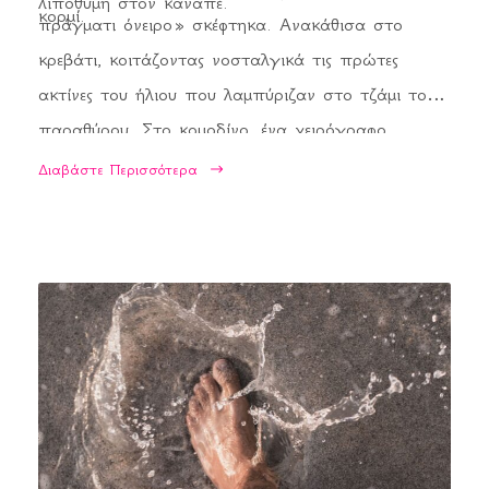
λιπόθυμη στον καναπέ.
κορμί.
πράγματι όνειρο» σκέφτηκα. Ανακάθισα στο
κρεβάτι, κοιτάζοντας νοσταλγικά τις πρώτες
ακτίνες του ήλιου που λαμπύριζαν στο τζάμι του
παραθύρου. Στο κομοδίνο, ένα χειρόγραφο,
γραμμένο με τα δικά μου γράμματα, είχε στην
Διαβάστε Περισσότερα
τελευταία σελίδα του τη λέξη «τέλος».