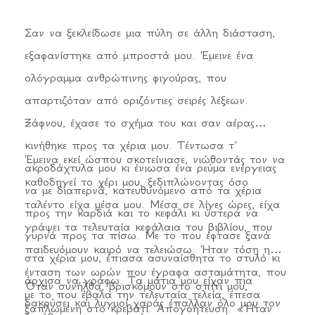
Σαν να ξεκλείδωσε μια πύλη σε άλλη διάσταση,
εξαφανίστηκε από μπροστά μου. Έμεινε ένα
ολόγραμμα ανθρώπινης φιγούρας, που
απαρτιζόταν από οριζόντιες σειρές λέξεων.
Ξάφνου, έχασε το σχήμα του και σαν αέρας
κινήθηκε προς τα χέρια μου. Τέντωσα τ’
Έμεινα εκεί ώσπου σκοτείνιασε, νιώθοντάς τον να
ακροδάχτυλα μου κι ένιωσα ένα ρεύμα ενέργειας
καθοδηγεί το χέρι μου, ξεδιπλώνοντας όσο
να με διαπερνά, κατευθυνόμενο από τα χέρια
ταλέντο είχα μέσα μου. Μέσα σε λίγες ώρες, είχα
προς την καρδιά και το κεφάλι κι ύστερα να
γράψει τα τελευταία κεφάλαια του βιβλίου, που
γυρνά προς τα πίσω. Με το που έφτασε ξανά
παιδευόμουν καιρό να τελειώσω. Ήταν τόση η
στα χέρια μου, έπιασα ασυναίσθητα το στυλό κι
ένταση των ωρών που έγραφα ασταμάτητα, που
άρχισα να γράφω. Τα μάτια μου είχαν πια
Όταν συνήλθα, βρισκόμουν στο σπίτι μου,
με το που έβαλα την τελευταία τελεία, έπεσα
δακρύσει και λυγμοί χαράς έπαλλαν όλο μου τον
ξαπλωμένη στο κρεβάτι. Απογοήτευση. «Ήταν