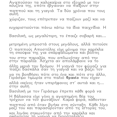
Αγαπούσαν τα καλοκαίρια στο εξοχικό με τον
κουζίνα της, οπότε έβγαιναν να παίξουν στην
παππού και τη γιαγιά. Τα δύο χρόνια που τους
αυλή.
χώριζαν, τους επέτρεπαν να παίζουν μαζί και να
ευχαριστιούνται πάνω κάτω τα ίδια παιχνίδια. Η
Βασιλική, ως μεγαλύτερη, το έπαιζε σοβαρή και
μετρημένη μπροστά στους μεγάλους, αλλά πετούσε
Ο παππούς Αποστόλης είχε μόνιμα την καρέκλα
τη σκούφια της για σκαρφαλώματα και βόλτες
του στην παραλία, που απλωνόταν από την
στην παραλία. Άσχετα αν απολάμβανε να το
άλλη μεριά του δρόμου. Η γιαγιά τον φώναζε για
παίζει δασκάλα σαν τη γιαγιά και να βάζει τον
να τη βοηθήσει πότε στο ένα και πότε στο άλλο,
Γεράσιμο τιμωρία στο παλιό
θρανίο
που είχαν
αλλά εκείνος ήταν υπερήφανος στ’ αυτιά και η
στην αυλή.
Βασιλική με τον Γεράσιμο έπρεπε κάθε φορά να
Η θάλασσα είχε γίνει η αγαπημένη θέα του
τρέχουν να τον φωνάξουν. Καμιά φορά, κάθονταν
παππού από όταν βγήκε στη σύνταξη. Κάθε λίγο
μαζί του και παρασύρονταν από τις ιστορίες του,
και λιγάκι σηκωνόταν από την καρέκλα και
αφήνοντας τη γιαγιά να ξεροσταλιάζει