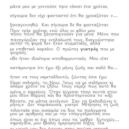
μάνα μου με γεννούσε πριν είκοσι ένα χρόνια,
σίγουρα δεν είχε φανταστεί ότι θα χρειαζόταν να
ξαναγεννηθώ. Και σίγουρα δε θα φανταζόταν
Πριν τρία χρόνια, ενώ όλοι οι φίλοι μου
πόσο πόνο θα ξαναπερνούσε για μένα. Μόνο που
πανηγύριζαν την ενηλικίωσή τους, διαγνώστηκα
αυτήν τη φορά δεν ήταν σωματικός, αλλά
με επιθετικό καρκίνο. Ο πρώτος
γιατρός
που με
ψυχικός.
είδε ήταν ιδιαίτερα αποθαρρυντικός. Μου είπε
κατάμουτρα ότι έχω έξι μήνες ζωής και καλό θα
ήταν να τους εκμεταλλευτώ, ζώντας όσα έχω
Είμαι σκληρός, το ξέρω. Ίσως να με σκλήρυνε κι
ακόμα χρόνο να ζήσω. Ίσως νόμιζε πως αυτό θα
εμένα ο καρκίνος. Όταν έρχεσαι τόσο κοντά στον
μου έδινε θάρρος και θα προσπερνούσα το «έξι
θάνατο, τα μάτια ανοίγουν. Σαν να ξεκλειδώνει η
μήνες». Δεν παράκουσα, γιατρέ. Μέτρησες τη ζωή
τελευταία σου ευκαιρία να δεις τα πράγματα
μου με αριθμούς και με την επαγγελματική σου
όπως είναι κι όχι όπως σου τα ‘μαθαν. Ευτυχώς
σφραγίδα, μου έβαλες ημερομηνία λήξης. Θα
οι γονείς μου δεν έμειναν στην πρώτη ιατρική