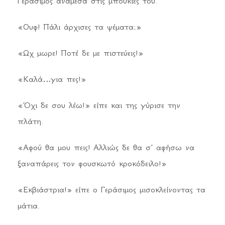
Γεράσιμος ανάμεσα στις μπουκιές του.
«Ουφ! Πάλι άρχισες τα ψέματα;»
«Ωχ μωρε! Ποτέ δε με πιστεύεις!»
«Καλά…για πες!»
«Όχι δε σου λέω!» είπε και της γύρισε την
πλάτη.
«Αφού θα μου πεις! Αλλιώς δε θα σ’ αφήσω να
ξαναπάρεις τον φουσκωτό κροκόδειλο!»
«Εκβιάστρια!» είπε ο Γεράσιμος μισοκλείνοντας τα
μάτια.