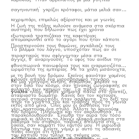
σαγηνευτική˙ γκρίζοι κρόταφοι, μάτια μελιά σαν
κεχριμπάρι, επιμελώς αξύριστος και με γωνίες
Η ζωή της πόλης κυλούσε ανάμεσα στα σκόρπια
αυστηρές που δήλωναν πως έχει χρόνια
εξωτερικά τραπεζάκια της καφετέριας.
απομακρυνθεί από το αγόρι που ήταν κάποτε.
Προσπερνούσε τους θαμώνες, αγκάλιαζε τους
Το βλέμμα του λάγνο, υποσχόταν πως αν σε
περαστικούς που σφίγγονταν μέσα στα
άγγιζε, θ’ αναριγούσες. Το ύφος του ανέδυε την
φθινοπωρινά πανωφόρια τους και εναρμονιζόταν
ωριμότητα της εμπειρίας. Με τα χείλη μισάνοιχτα,
με τη βουή του δρόμου. Εκείνος φαινόταν χαμένος
φιλούσε απαλά ένα μισοσβησμένο τσιγάρο,
Με μια γρήγορη κίνηση, σηκώθηκε, φόρεσε τα
στον δικό του κόσμο, σαν πίνακας ζωγραφικής σε
φυλαχτό των καημών του. Τα πόδια του, σε
γυαλιά
ηλίου, άφησε χρήματα πάνω στο τραπέζι,
αταίριαστο δωμάτιο. Κανείς δεν τον κοιτούσε,
αντρικό σταυροπόδι, ήταν ασάλευτα. Στο δεξί του
πήρε τα γραπτά του και τράβηξε προς τη γωνία
εκτός από μένα. Όλες μου οι αισθήσεις τον
χέρι, κρατούσε ένα στυλό. Άλλοτε το κουνούσε
του δρόμου. Πλήρωσα και τον ακολούθησα. Το
παρακολουθούσαν. Ένιωθα την αύρα του τόσο
νευρικά κι άλλοτε το λίκνιζε ελαφρά ανάμεσα στα
βάδισμά του σταθερό, ταίριαζε απόλυτα στο
οικεία, σαν κομμάτι του εαυτού μου. Η μυρωδιά
δάχτυλα του. Ενίοτε, γέμιζε μ' αυτό τις αδειανές
ποιος έδειχνε ότι ήταν.
του καπνού του τύλιγε τις σκέψεις μου,
«Στάσου!» του φώναξα με αγωνία.
σελίδες μπροστά του. Αναρωτήθηκα τι να