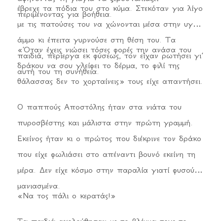
έβρεχε τα πόδια του στο κύμα. Στεκόταν για λίγο
περιμένοντας για βοήθεια.
με τις πατούσες του να χώνονται μέσα στην υγρή
άμμο κι έπειτα γυρνούσε στη θέση του. Τα
«Όταν έχεις νιώσει τόσες φορές την ανάσα του
παιδιά, περίεργα εκ φύσεως, τον είχαν ρωτήσει γι’
δράκου να σου γλείφει το δέρμα, το φιλί της
αυτή του τη συνήθεια.
θάλασσας δεν το χορταίνεις» τους είχε απαντήσει.
Ο παππούς Αποστόλης ήταν στα νιάτα του
πυροσβέστης και μάλιστα στην πρώτη γραμμή.
Εκείνος ήταν κι ο πρώτος που διέκρινε τον δράκο
που είχε φωλιάσει στο απέναντι βουνό εκείνη τη
μέρα. Δεν είχε κόσμο στην παραλία γιατί φυσούσε
μανιασμένα.
«Να τος πάλι ο κερατάς!»
Τα παιδιά ακολούθησαν με το βλέμμα τους το