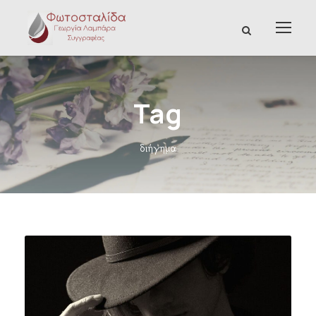
Tag
διήγημα