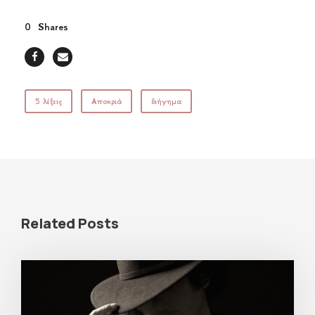
0
Shares
5 λέξεις
Αποκριά
διήγημα
Related Posts