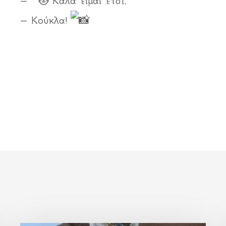
–
Καλά είμαι έτσι;
– Κούκλα!