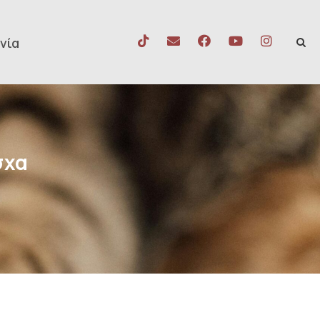
νία
σχα