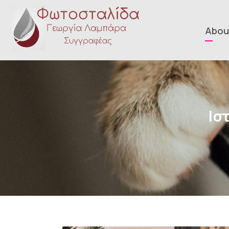
Abou
Ισ