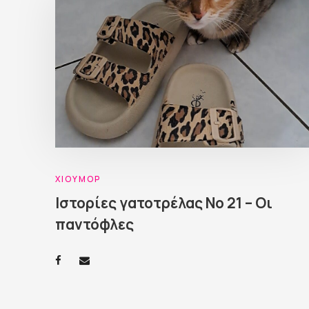
ΧΙΟΎΜΟΡ
Ιστορίες γατοτρέλας Νο 21 – Οι
παντόφλες