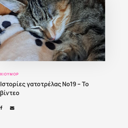
ΧΙΟΎΜΟΡ
Ιστορίες γατοτρέλας Νο19 – Το
βίντεο