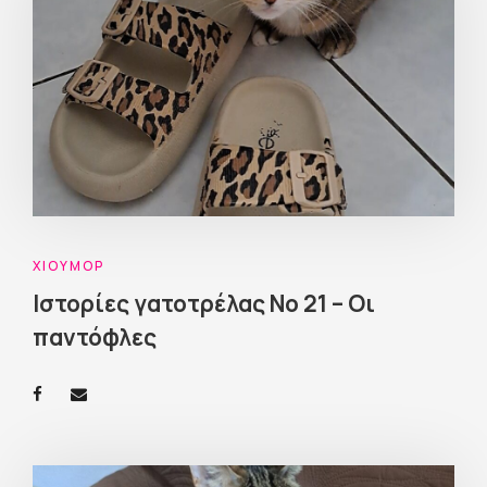
ΧΙΟΎΜΟΡ
Ιστορίες γατοτρέλας Νο 21 – Οι
παντόφλες