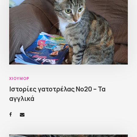
ΧΙΟΎΜΟΡ
Ιστορίες γατοτρέλας Νο20 – Τα
αγγλικά