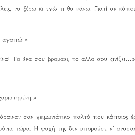
λεις, να ξέρω κι εγώ τι θα κάνω. Γιατί αν κάπ
σ’ αγαπώ!»
ίνα! Το ένα σου βρομάει, το άλλο σου ξινίζει…»
χαριστημένη;»
 βάραιναν σαν χειμωνιάτικο παλτό που κάποιος 
ρόνια τώρα. Η ψυχή της δεν μπορούσε ν’ ανασάν