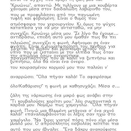
"Κρυώνω", απαντώ. Με τυλίγουν με μια κουβέρτα
χάνομαι μέσα στον δαιδαλώδη λαβύρινθο του,
που με προφυλάσσει από την παγωμένη
τυφλή και φοβισμένη; Είναι ο θυμός που
ατμόσφαιρα του χειρουργείου. Κι όμως το ψύχος
καταπίεσα για να μην αντισταθώ, να μην
συνεχίζει. Κρυώνω μέσα μου. "Σε λίγο θα έχουμε
αντιδράσω, επειδή αυτό μου έμαθαν πως θα πει
τελειώσει" συνεχίζει η φωνή. Αφήνομαι σε έναν
αγάπη; Είναι η σωματοποίηση του πένθους για
Έρχεται το βράδυ και βρίσκομαι μεταξύ της
ύπνο που με ζεσταίνει με την ελπίδα πως όταν
την απώλεια όσων ονειρεύτηκα;
πραγματικότητας που με καλεί να ξυπνήσω και
ξυπνήσω, όλα θα είναι ένα όνειρο.
του κουρασμένου κορμιού μου που παλεύει ν'
αναρρώσει. "Όλα πήγαν καλά! Το αφαιρέσαμε
όλο!Καθάρισες!" η φωνή με καθησυχάζει. Μέσα στη
ζάλη της νάρκωσης ένα μικρό φως ανάβει στην
"Τι κουβαλούσες κορίτσι μου;" λέει συμπονετικά η
καρδιά μου. Νομίζω πως χαμογελώ. "Όλα πήγαν
φωνή. Πνιγώ μια θλιμμένη μετάνοια σ' ένα αχνό
καλά!" επαναλαμβάνονται οι λέξεις σαν ηχώ στο
χαμόγελο. "Να 'ξερες γιατρέ πόσο πόνο είχε μέσα
μυαλό μου. Ο απρόσκλητος εισβολέας κείτεται πια
αυτό που μου έβγαλες..."Ένα δάκρυ ανακούφισης