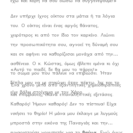
έχω και κόρη να σου δώσω να συγγενέψουμε!»
Δεν υπήρχε ίχνος οίκτου στα μάτια ή τα λόγια
του. Ο οίκτος είναι ένας αργός θάνατος,
χειρότερος κι από τον ίδιο τον καρκίνο. Λιώνει
την προσωπικότητα σου, αγνοεί τη δύναμή σου
και σε αφήνει να καθορίζεσαι μονάχα από την
ασθένεια. Ο κ. Κώστας, όμως έβλεπε εμένα κι όχι
«Αυτό το παιδί, δε θα μου το πάρεις!»
το σώμα μου που πάλευε να επιβιώσει. Ήταν
δίπλα μου να με σηκώνει όταν πέφτω, λες και το
Ένα χρόνο μετά από εξαντλητικές χημειοθεραπείες
είχε βάλει στοίχημα με τον Χάρο.
και επεμβάσεις, έκανα επαναληπτικές εξετάσεις.
Καθαρός! Ήμουν καθαρός! Δεν το πίστευα! Είχα
νικήσει το θηρίο! Η μάνα μου έκλαιγε με λυγμούς
μπροστά στην εικόνα της Παναγιάς και την
ευχαριστούσε γονυπετής για το
θαύμα
. Εγώ όμως