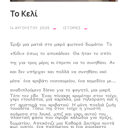
Το Κελί
14 ΑΥΓΟΎΣΤΟΥ, 2025
ΙΣΤΟΡΊΕΣ
Έριξε μια ματιά στο μικρό φωτεινό δωμάτιο. Το
«Κέλι» όπως το αποκάλεσε. Θα ήταν το σπίτι
της για τρεις μέρες κι έπρεπε να το συνηθίσει. Αν
και δεν υπήρχαν και πολλά να συνηθίσει εκεί
μέσα˙ ένα κρεβάτι νοσοκομείου, ένα κομοδίνο με
αναδιπλούμενο δίσκο για το φαγητό, μια μικρή
Τότε τον είδε. Ένας πίνακας κρεμόταν στον τοίχο,
γκρι ντουλάπια, μια καρέκλα, μια τηλεόραση και η
στ’ αριστερά του κρεβατιού. Η μόνη πινελιά ζωής
τουαλέτα. Πίσω της στον τοίχο η γνωστή
ανάμεσα στο λευκό, μπεζ και γκρι αυτού του
πλαστική φάσα που έκρυβε καλώδια για πρίζες,
δωματίου. Απεικόνιζε μια Καθαρά Δευτέρα κοντά
φως νυκτός, ένα πιεσόμετρο κι ένα αχρείαστο