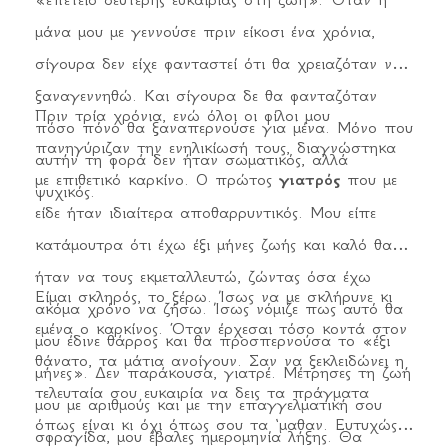
μάνα μου με γεννούσε πριν είκοσι ένα χρόνια,
σίγουρα δεν είχε φανταστεί ότι θα χρειαζόταν να
ξαναγεννηθώ. Και σίγουρα δε θα φανταζόταν
Πριν τρία χρόνια, ενώ όλοι οι φίλοι μου
πόσο πόνο θα ξαναπερνούσε για μένα. Μόνο που
πανηγύριζαν την ενηλικίωσή τους, διαγνώστηκα
αυτήν τη φορά δεν ήταν σωματικός, αλλά
με επιθετικό καρκίνο. Ο πρώτος
γιατρός
που με
ψυχικός.
είδε ήταν ιδιαίτερα αποθαρρυντικός. Μου είπε
κατάμουτρα ότι έχω έξι μήνες ζωής και καλό θα
ήταν να τους εκμεταλλευτώ, ζώντας όσα έχω
Είμαι σκληρός, το ξέρω. Ίσως να με σκλήρυνε κι
ακόμα χρόνο να ζήσω. Ίσως νόμιζε πως αυτό θα
εμένα ο καρκίνος. Όταν έρχεσαι τόσο κοντά στον
μου έδινε θάρρος και θα προσπερνούσα το «έξι
θάνατο, τα μάτια ανοίγουν. Σαν να ξεκλειδώνει η
μήνες». Δεν παράκουσα, γιατρέ. Μέτρησες τη ζωή
τελευταία σου ευκαιρία να δεις τα πράγματα
μου με αριθμούς και με την επαγγελματική σου
όπως είναι κι όχι όπως σου τα ‘μαθαν. Ευτυχώς
σφραγίδα, μου έβαλες ημερομηνία λήξης. Θα