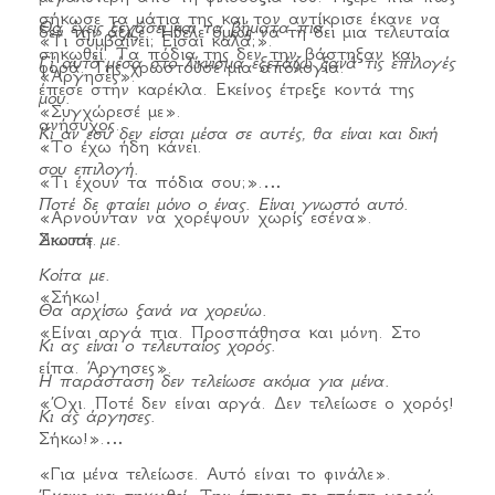
σήκωσε τα μάτια της και τον αντίκρισε έκανε να
Θα έχεις ξεχάσει και τα βήματα πια.
δεν την άξιζε. Ήθελε όμως να τη δει μια τελευταία
«Τι συμβαίνει; Είσαι καλά;».
σηκωθεί. Τα πόδια της δεν την βάστηξαν και
Γι' αυτό μέσα στο λίκνισμα εξετάζω ξανά τις επιλογές
φορά. Της χρωστούσε μια απολογία.
«Άργησες».
έπεσε στην καρέκλα. Εκείνος έτρεξε κοντά της
μου.
«Συγχώρεσέ με».
ανήσυχος.
Κι αν εσύ δεν είσαι μέσα σε αυτές, θα είναι και δική
«Το έχω ήδη κάνει.
σου επιλογή.
«Τι έχουν τα πόδια σου;».
Ποτέ δε φταίει μόνο ο ένας. Είναι γνωστό αυτό.
«Αρνούνταν να χορέψουν χωρίς εσένα».
Άκουσε με.
Σιωπή.
Κοίτα με.
«Σήκω!
Θα αρχίσω ξανά να χορεύω.
«Είναι αργά πια. Προσπάθησα και μόνη. Στο
Κι ας είναι ο τελευταίος χορός.
είπα. Άργησες».
Η παράσταση δεν τελείωσε ακόμα για μένα.
«Όχι. Ποτέ δεν είναι αργά. Δεν τελείωσε ο χορός!
Κι ας άργησες.
Σήκω!».
«Για μένα τελείωσε. Αυτό είναι το φινάλε».