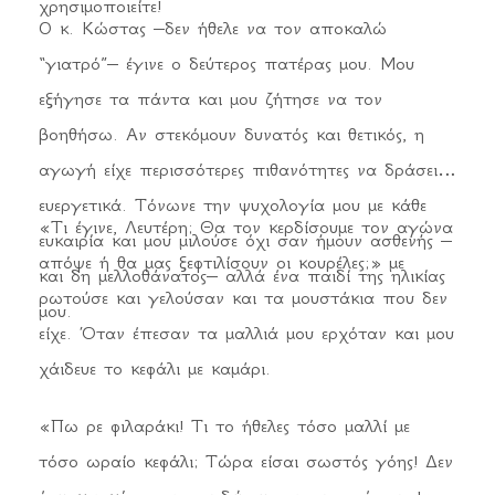
χρησιμοποιείτε!
Ο κ. Κώστας –δεν ήθελε να τον αποκαλώ
“γιατρό”– έγινε ο δεύτερος πατέρας μου. Μου
εξήγησε τα πάντα και μου ζήτησε να τον
βοηθήσω. Αν στεκόμουν δυνατός και θετικός, η
αγωγή είχε περισσότερες πιθανότητες να δράσει
ευεργετικά. Τόνωνε την ψυχολογία μου με κάθε
«Τι έγινε, Λευτέρη; Θα τον κερδίσουμε τον αγώνα
ευκαιρία και μου μιλούσε όχι σαν ήμουν ασθενής –
απόψε ή θα μας ξεφτιλίσουν οι κουρέλες;» με
και δη μελλοθάνατος– αλλά ένα παιδί της ηλικίας
ρωτούσε και γελούσαν και τα μουστάκια που δεν
μου.
είχε. Όταν έπεσαν τα μαλλιά μου ερχόταν και μου
χάιδευε το κεφάλι με καμάρι.
«Πω ρε φιλαράκι! Τι το ήθελες τόσο μαλλί με
τόσο ωραίο κεφάλι; Τώρα είσαι σωστός γόης! Δεν