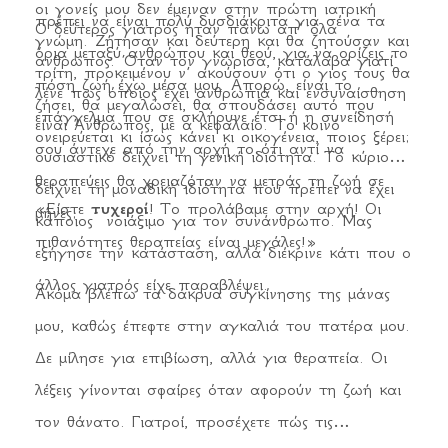
οι γονείς μου δεν έμειναν στην πρώτη ιατρική
πρέπει να είναι πολύ δυσδιάκριτα για σένα τα
Ο δεύτερος γιατρός ήταν πάνω απ’ όλα
γνώμη. Ζήτησαν και δεύτερη και θα ζητούσαν και
όρια μεταξύ ανθρώπου και θεού, για να ορίζεις το
ανθρωπος. Όταν τον γνώρισα, κατάλαβα γιατί
τρίτη, προκειμένου ν’ ακούσουν ότι ο γιος τους θα
πόση ζωή έχω μέσα μου. Απορώ, είναι το
λένε πως όποιος έχει ανθρωπιά και ενσυναίσθηση
ζήσει, θα μεγαλώσει, θα σπουδάσει αυτό που
επάγγελμα που σε σκλήρυνε έτσι ή η συνείδησή
είναι Άνθρωπος, με α κεφαλαίο. Το κοινό
ονειρεύεται κι ίσως κάνει κι οικογένεια, ποιος ξέρει;
σου άντεχε από την αρχή το ότι αντί να
ουσιαστικό δείχνει τη γενική ιδιότητα. Το κύριο
θεραπεύεις θα χρειαζόταν να μετράς τη ζωή σε
δείχνει τη μοναδική ιδιότητα που πρέπει να έχει
«Είστε
τυχεροί
! Το προλάβαμε στην αρχή! Οι
μήνες;
κάποιος˙ νοιάξιμο για τον συνάνθρωπο. Μας
πιθανότητες θεραπείας είναι μεγάλες!»
εξήγησε την κατάσταση, αλλά διέκρινε κάτι που ο
άλλος γιατρός είχε παραβλέψει.
Ακόμα βλέπω τα δάκρυα συγκίνησης της μάνας
μου, καθώς έπεφτε στην αγκαλιά του πατέρα μου.
Δε μίλησε για επιβίωση, αλλά για θεραπεία. Οι
λέξεις γίνονται σφαίρες όταν αφορούν τη ζωή και
τον θάνατο. Γιατροί, προσέχετε πώς τις