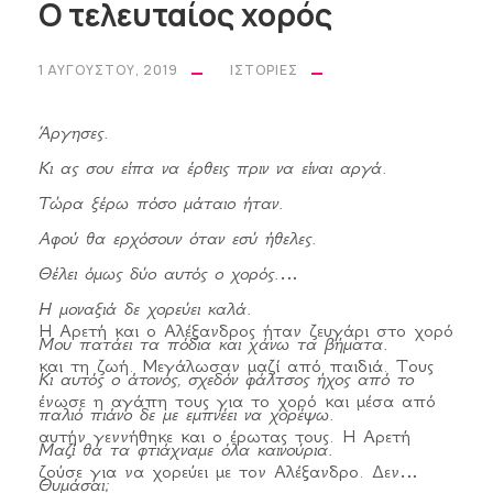
Ο τελευταίος χορός
1 ΑΥΓΟΎΣΤΟΥ, 2019
ΙΣΤΟΡΊΕΣ
Άργησες.
Κι ας σου είπα να έρθεις πριν να είναι αργά.
Τώρα ξέρω πόσο μάταιο ήταν.
Αφού θα ερχόσουν όταν εσύ ήθελες.
Θέλει όμως δύο αυτός ο χορός.
Η μοναξιά δε χορεύει καλά.
Η Αρετή και ο Αλέξανδρος ήταν ζευγάρι στο χορό
Μου πατάει τα πόδια και χάνω τα βήματα.
και τη ζωή. Μεγάλωσαν μαζί από παιδιά. Τους
Κι αυτός ο άτονος, σχεδόν φάλτσος ήχος από το
ένωσε η αγάπη τους για το χορό και μέσα από
παλιό πιάνο δε με εμπνέει να χορέψω.
αυτήν γεννήθηκε και ο έρωτας τους. Η Αρετή
Μαζί θα τα φτιάχναμε όλα καινούρια.
ζούσε για να χορεύει με τον Αλέξανδρο. Δεν
Θυμάσαι;