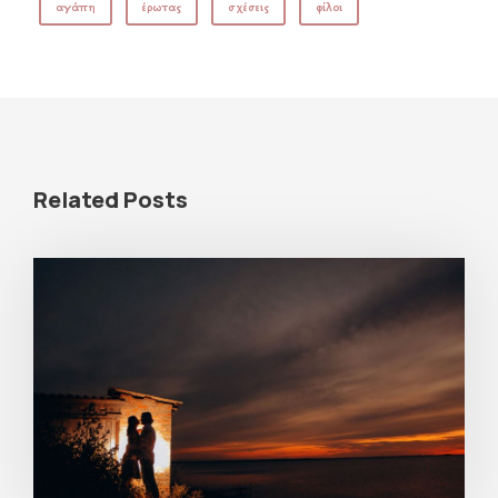
αγάπη
έρωτας
σχέσεις
φίλοι
Related Posts