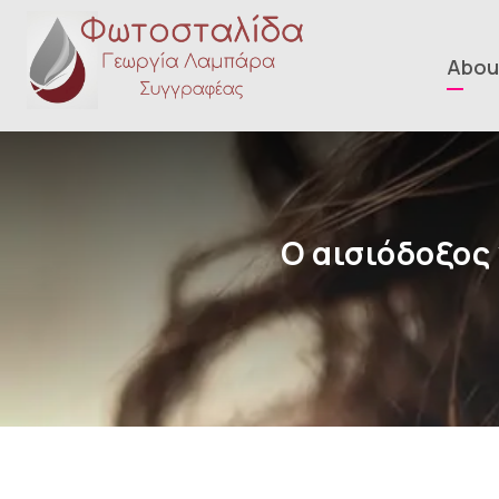
Abou
Ο αισιόδοξος 