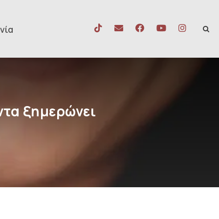
νία
άντα ξημερώνει