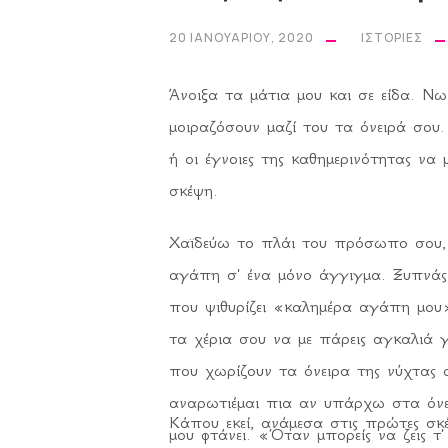
Να τη ζεσταίν
20 ΙΑΝΟΥΑΡΊΟΥ, 2020
ΙΣΤΟΡΊΕΣ
Αν
Ξέρω πως δεν ευ
Άνοιξα τα μάτια μου και σε είδα. Νωχ
Εγώ τ
μοιραζόσουν μαζί του τα όνειρά σου
Αν αποδειχτε
ή οι έγνοιες της καθημερινότητας να 
ας γίνει η ψυχή μο
σκέψη.
Ας μείνει η στάχτη τη
Χαϊδεύω το πλάι του πρόσωπο σου,
Μέχρι να
αγάπη σ' ένα μόνο άγγιγμα. Ξυπνάς 
για μια θέση αδ
που ψιθυρίζει «καλημέρα αγάπη μου»
τα χέρια σου να με πάρεις αγκαλιά γι
που χωρίζουν τα όνειρα της νύχτας 
αναρωτιέμαι πια αν υπάρχω στα όνει
Κάπου εκεί, ανάμεσα στις πρώτες σκ
μου φτάνει. «Όταν μπορείς να ζεις τ'