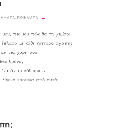
ή
ΟΙΉΜΑΤΑ
,
ΠΟΙΉΜΑΤΑ
α μου, πες μου πώς θα τη γεμίσω;
α έπλασα με κάθε κύτταρο αγάπης
αν για χάρη σου.
ίναι θρόνος.
ν ένα άνετο κάθισμα.
ά ξύλινη καρέκλα από αυτές
α το σώμα σου μόλις καθίσεις.
μόνο για σένα.
 την έβαψα.
 την καρδιά μου.
άπη;
βαλα την ελπίδα μου.