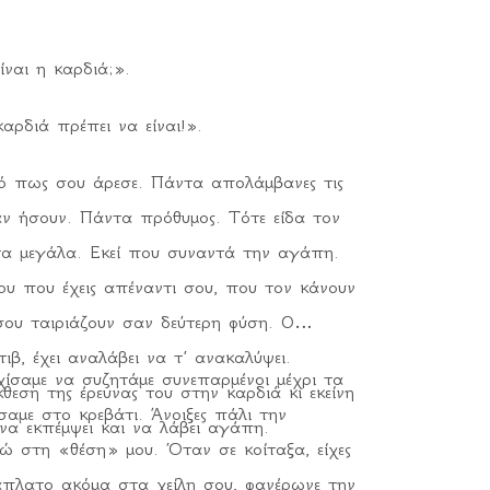
ναι η καρδιά;».
αρδιά πρέπει να είναι!».
ρό πως σου άρεσε. Πάντα απολάμβανες τις
 αν ήσουν. Πάντα πρόθυμος. Τότε είδα τον
τα μεγάλα. Εκεί που συναντά την αγάπη.
ου που έχεις απέναντι σου, που τον κάνουν
ου ταιριάζουν σαν δεύτερη φύση. Ο
τιβ, έχει αναλάβει να τ’ ανακαλύψει.
χίσαμε να συζητάμε συνεπαρμένοι μέχρι τα
κθεση της έρευνας του στην καρδιά κι εκείνη
αμε στο κρεβάτι. Άνοιξες πάλι την
 να εκπέμψει και να λάβει αγάπη.
τώ στη «θέση» μου. Όταν σε κοίταξα, είχες
ιάπλατο ακόμα στα χείλη σου, φανέρωνε την