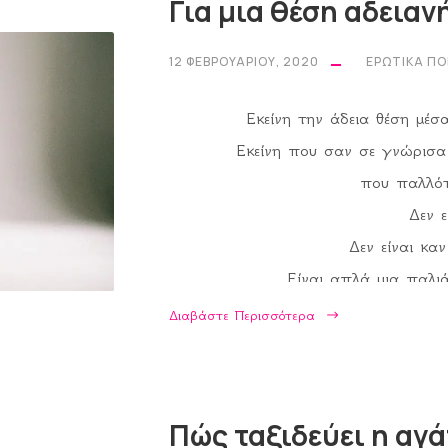
Για μια θέση αδειαν
12 ΦΕΒΡΟΥΑΡΊΟΥ, 2020
ΕΡΩΤΙΚΆ Π
Εκείνη την άδεια θέση μέσ
Εκείνη που σαν σε γνώρισ
που παλλότ
Δεν ε
Δεν είναι κα
Είναι απλά μια παλι
που αγκαλιάζουν παράδοξ
Διαβάστε Περισσότερα
Μα ήταν 
Τώρα
Μαύρη σαν
Πώς ταξιδεύει η αγ
Στη θέση σου έ