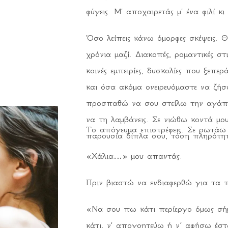
φύγεις. Μ' αποχαιρετάς μ' ένα φιλί κ
Όσο λείπεις κάνω όμορφες σκέψεις. Θ
χρόνια μαζί. Διακοπές, ρομαντικές στ
κοινές εμπειρίες, δυσκολίες που ξεπε
και όσα ακόμα ονειρευόμαστε να ζήσ
προσπαθώ να σου στείλω την αγάπη
να τη λαμβάνεις. Σε νιώθω κοντά μου
Το απόγευμα επιστρέφεις. Σε ρωτάω
παρουσία δίπλα σου, τόση πληρότητ
«Χάλια…» μου απαντάς.
Πριν βιαστώ να ενδιαφερθώ για τα πε
«Να σου πω κάτι περίεργο όμως σήμ
κάτι, ν' απογοητεύω ή ν’ αφήσω έστ