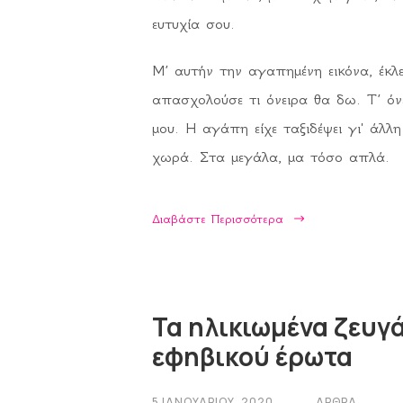
ευτυχία σου.
Μ’ αυτήν την αγαπημένη εικόνα, έκλε
απασχολούσε τι όνειρα θα δω. Τ’ όν
μου. Η αγάπη είχε ταξιδέψει γι' άλλη
χωρά. Στα μεγάλα, μα τόσο απλά.
Διαβάστε Περισσότερα
Τα ηλικιωμένα ζευγά
εφηβικού έρωτα
5 ΙΑΝΟΥΑΡΊΟΥ, 2020
ΆΡΘΡΑ