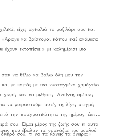
ει μέχρι να γυρίσεις.
 γυρίσεις.
θύνεσαι εσύ γι' αυτήν.
ελικά, είχες αγκαλιά το μαξιλάρι σου και
ην έφτιαξα.
. «Άραγε να βρίσκομαι κάπου εκεί ανάμεσα
ί πως έκανα λάθος,
με έχουν εκτοπίσει;» με καλημέρισε μια
υ φωτιά και ας την κάψει.
ς να σκεπάσει την εικόνα σου.
 σαν να θέλω να βάλω όλη μου την
 βρω τη δύναμη,
και με κοιτάς με ένα νυσταγμένο χαμόγελο
ειανή, να ξαναγεννηθώ.
 χωρίς καν να μιλήσεις. Ανοίγεις αμέσως
α να μοιραστούμε αυτές τις λίγες στιγμές
από την πραγματικότητα της ημέρας. Δεν
ρά σου. Είμαι μέρος της ζωής σου κι αυτό
έψεις που έβαλαν τα γρανάζια του μυαλού
 όνειρό σου, τι να τα κάνεις τα όνειρα;»