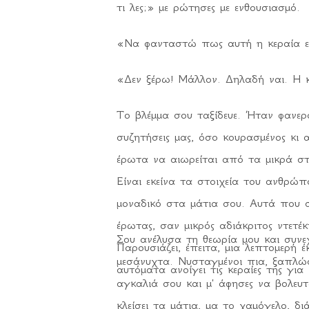
τι λες;» με ρώτησες με ενθουσιασμό.
«Να φανταστώ πως αυτή η κεραία εί
«Δεν ξέρω! Μάλλον. Δηλαδή ναι. Η κ
Το βλέμμα σου ταξίδευε. Ήταν φανε
συζητήσεις μας, όσο κουρασμένος κι
έρωτα να αιωρείται από τα μικρά σ
Είναι εκείνα τα στοιχεία του ανθρώπ
μοναδικό στα μάτια σου. Αυτά που σ
έρωτας, σαν μικρός αδιάκριτος ντετέκ
Σου ανέλυσα τη θεωρία μου και συνε
Παρουσιάζει, έπειτα, μια λεπτομερή έ
μεσάνυχτα. Νυσταγμένοι πια, ξαπλώσ
αυτόματα ανοίγει τις κεραίες της για
αγκαλιά σου και μ' άφησες να βολευ
κλείσει τα μάτια, μα το χαμόγελο, δ