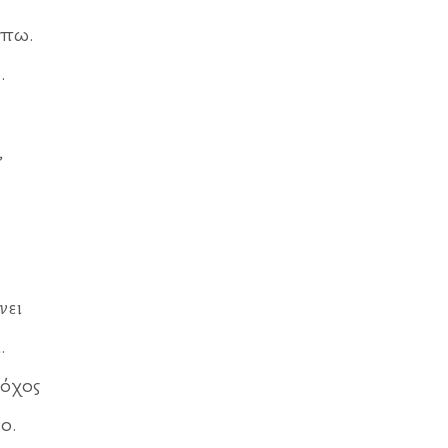
ίπω.
.
.
,
.
νει
.
όχος
ο.