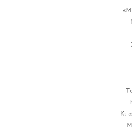
«Μ’
Το
Κι 
Μ