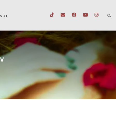
νία
ν