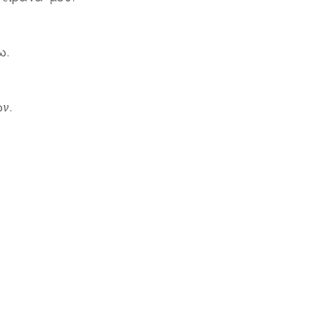
ω.
ν.