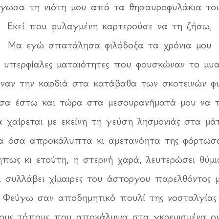
γωσα τη νιότη μου από τα θησαυροφυλάκια του
Εκεί που φυλαγμένη καρτερούσε να τη ζήσω,
Μα εγώ σπατάλησα φιλόδοξα τα χρόνια μου
 υπερφίαλες ματαιότητες που φουσκώναν το μυ
ναν την καρδιά στα κατάβαθα των σκοτεινών φ
σα έστω και τώρα στα μεσουρανήματά μου να 
 χαίρεται με εκείνη τη γεύση λησμονιάς στα μά
ια όσα απροκάλυπτα κι αμετανόητα της φόρτωσα
πως κι ετούτη, η στερνή χαρά, λευτερώσει θύμι
ι συλλάβει χίμαιρες του άστοργου παρελθόντος μ
Φεύγω σαν αποδημητικό πουλί της νοσταλγίας
ους τόπους που αποκάλυψα στα γκρεμισμένα ον