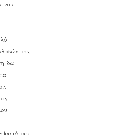
 νου.
αλό
υλακών της.
τη δω
τια
ν.
σες
ου.
είρατά μου.