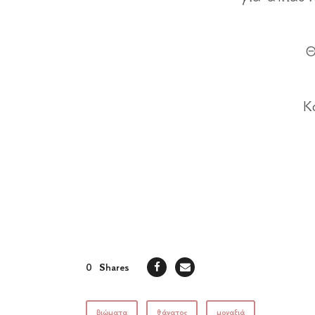
Θ
Κ
0
Shares
βιώματα
θάνατος
μοναξιά