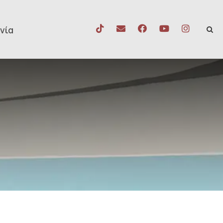
νία
Σ