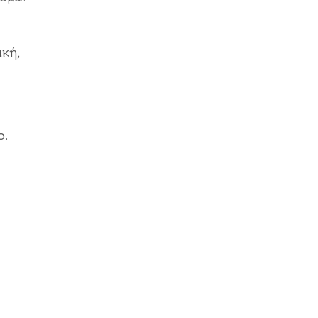
κή,
ο.