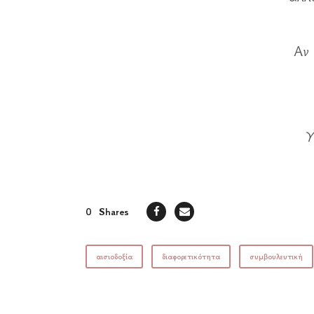
Αν
γ
0
Shares
αισιοδοξία
διαφορετικότητα
συμβουλευτική