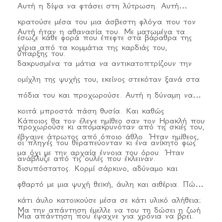
Αυτή η δίψα να φτάσει στη λύτρωση. Αυτή
κρατούσε μέσα του μια άσβεστη φλόγα που τον
Αυτή ήταν η αθανασία του. Με ματωμένα τα
έσωζε κάθε φορά που έπεφτε στα βάραθρα της
χέρια από τα κομμάτια της καρδιάς του,
ύπαρξης του.
δακρυσμένα τα μάτια να αντικατοπτρίζουν την
ομίχλη της ψυχής του, εκείνος στεκόταν ξανά στα
πόδια του και προχωρούσε. Αυτή η δύναμη να
κοιτά μπροστά πάση θυσία. Και καθώς
Κάποιος θα τον έλεγε ημίθεο σαν τον Ηρακλή που
προχωρούσε κι απομακρυνόταν από τις σκιές του,
έβγαινε άτρωτος από όποιο άθλο. Ήταν ημίθεος,
οι πληγές του θεραπεύονταν κι ένα ανίκητο φως
μα όχι με την αρχαία έννοια του όρου. Ήταν
ανάβλυζε από τις ουλές που έκλειναν.
δισυπόστατος. Κορμί σάρκινο, αδύναμο και
φθαρτό με μια ψυχή θεϊκή, άυλη και αιθέρια. Πώς
κάτι άυλο κατοικούσε μέσα σε κάτι υλικό αλήθεια;
Μα την απάντηση έμελλε να του τη δώσει η ζωή
Μια απάντηση που έψαχνε για χρόνια να βρει.