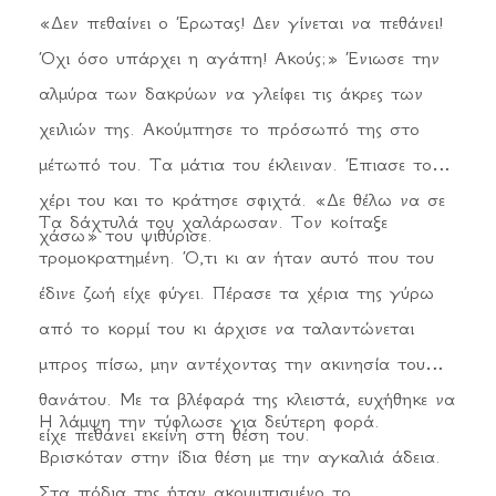
«Δεν πεθαίνει ο Έρωτας! Δεν γίνεται να πεθάνει!
Όχι όσο υπάρχει η αγάπη! Ακούς;» Ένιωσε την
αλμύρα των δακρύων να γλείφει τις άκρες των
χειλιών της. Ακούμπησε το πρόσωπό της στο
μέτωπό του. Τα μάτια του έκλειναν. Έπιασε το
χέρι του και το κράτησε σφιχτά. «Δε θέλω να σε
Τα δάχτυλά του χαλάρωσαν. Τον κοίταξε
χάσω» του ψιθύρισε.
τρομοκρατημένη. Ό,τι κι αν ήταν αυτό που του
έδινε ζωή είχε φύγει. Πέρασε τα χέρια της γύρω
από το κορμί του κι άρχισε να ταλαντώνεται
μπρος πίσω, μην αντέχοντας την ακινησία του
θανάτου. Με τα βλέφαρά της κλειστά, ευχήθηκε να
Η λάμψη την τύφλωσε για δεύτερη φορά.
είχε πεθάνει εκείνη στη θέση του.
Βρισκόταν στην ίδια θέση με την αγκαλιά άδεια.
Στα πόδια της ήταν ακουμπισμένο το