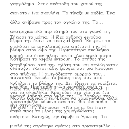
και φαίνομαι. Η ουσία σου με θρέφει. Την έχω
γαργάλημα. Στην ανάποδη του χεριού της
ανάγκη» ομολόγησε ευθαρσώς. «Σταμάτα να με
σερνόταν ένα σκουλήκι. Το τίναξε με αηδία. Ένα
ακολουθείς» πρόσταξα. «Με έλκεις» συνέχισε.
άλλο ανέβαινε προς τον αγκώνα της. Το
«Μάθε τότε πως όσο κι αν παλεύεις να μου
ανατριχιαστικό περπάτημά του στο γυμνό της
Σήκωσε τα μάτια. Η ίδια ανδρική φιγούρα
στερήσεις το φως, η ψυχή μου θα το κάνει
δέρμα την έκανε να τιναχτεί ξανά. Έστρεψε το
στεκόταν με μεγαλοπρέπεια απέναντί της. Η
δυνατότερο. Αν προσπαθήσεις να με καταλάβεις,
βλέμμα στον ώμο της. Περισσότερα σκουλήκια.
μορφή του ήταν πλέον οικεία. Δυο λευκά φτερά
στο τέλος θα διαλυθείς. Η επιλογή είναι δική σου»
Κατέβασε το κεφάλι έντρομη. Το στήθος της
ξεπηδούσαν από την πλάτη του και απλώνονταν
.
σκέπαζαν εκατοντάδες ζωύφια σαν μια κινούμενη
στα πλάγια. Η αψεγάδιαστη ομορφιά του
πανοπλία. Ένιωθε το βάρος τους σαν από
καθήλωνε το βλέμμα της. Δεν έδειχνε να νοιάζεται
Γύρισα την πλάτη και συνέχισα το δρόμο μου με
μόλυβδο. Προσπάθησε να φωνάξει, αλλά η
Πίσω του στεκόταν ο Παύλος ανέκφραστος. Η
για τα σκουλήκια. Κρατούσε στο χέρι του ένα
έναν εμφανή αέρα σιγουριάς στο βάδισμά μου.Η
κραυγή έσβησε στα χείλη της. Το λαρύγγι της
Μυρτώ ξαφνιάστηκε. Έκανε να χαμογελάσει, αλλά
τριαντάφυλλο κόκκινο σαν τον ίδιο τον πόθο. Το
Σκιά έμεινε πίσω. Καθώς απομακρυνόμουν, η
είχε στεγνώσει.
τα χείλη της πάγωσαν. «Να μη με δει έτσι»
έτεινε προς το μέρος της χαμογελώντας.
φιγούρα άρχισε να χάνει το σχήμα της, ώσπου
σκέφτηκε. Ευτυχώς την έκρυβε ο Έρωτας. Το
έγινε ένα με το σκοτάδι τριγύρω της. Βλέπεις, εμείς
μυαλό της στράφηκε αμέσως στο τριαντάφυλλο.