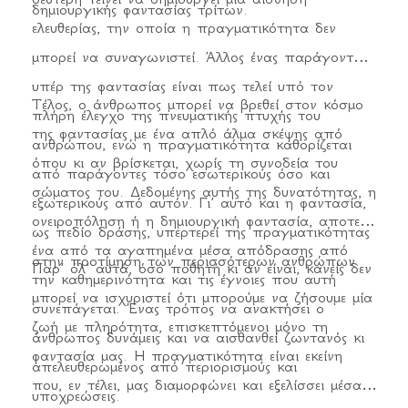
δημιουργικής φαντασίας τρίτων.
ελευθερίας, την οποία η πραγματικότητα δεν
μπορεί να συναγωνιστεί. Άλλος ένας παράγοντας
υπέρ της φαντασίας είναι πως τελεί υπό τον
Τέλος, ο άνθρωπος μπορεί να βρεθεί στον κόσμο
πλήρη έλεγχο της πνευματικής πτυχής του
της φαντασίας με ένα απλό άλμα σκέψης από
ανθρώπου, ενώ η πραγματικότητα καθορίζεται
όπου κι αν βρίσκεται, χωρίς τη συνοδεία του
από παράγοντες τόσο εσωτερικούς όσο και
σώματος του. Δεδομένης αυτής της δυνατότητας, η
εξωτερικούς από αυτόν. Γι’ αυτό και η φαντασία,
ονειροπόληση ή η δημιουργική φαντασία, αποτελεί
ως πεδίο δράσης, υπερτερεί της πραγματικότητας
ένα από τα αγαπημένα μέσα απόδρασης από
στην προτίμηση των περισσότερων ανθρώπων.
Παρ’ όλ’ αυτά, όσο ποθητή κι αν είναι, κανείς δεν
την καθημερινότητα και τις έγνοιες που αυτή
μπορεί να ισχυριστεί ότι μπορούμε να ζήσουμε μία
συνεπάγεται. Ένας τρόπος να ανακτήσει ο
ζωή με πληρότητα, επισκεπτόμενοι μόνο τη
άνθρωπος δυνάμεις και να αισθανθεί ζωντανός κι
φαντασία μας. Η πραγματικότητα είναι εκείνη
απελευθερωμένος από περιορισμούς και
που, εν τέλει, μας διαμορφώνει και εξελίσσει μέσα
υποχρεώσεις.