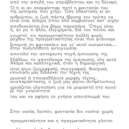
από την απειλή του απρόβλεπτου και τη δύναμη
Ό,τι κι αν σκαρφίστηκε ποτέ η φαντασία του
της εμπειρίας που χτίζει. Όσο ελκυστικός κι αν
ανθρώπου, η ζωή πάντα έβρισκε τον τρόπο να
είναι ένας κόσμος όπου όλα συμβαίνουν κατ’ ευχήν
αποδεικνύεται ένα βήμα παραπέρα. Όπως είναι
ή, αν μη τι άλλο, ελεγχόμενα, δια του πόνου και
γνωστό, «η πραγματικότητα πολλές φορές
μόχθου της πραγματικότητας είναι που φτάνουμε
ξεπερνά τη φαντασία» και γι’ αυτό ουσιαστικά
στην πολυπόθητη αυτογνωσία.
αποτελεί την αστείρευτη πηγή έμπνευσης της.
Εξάλλου, το αποτέλεσμα της έμπνευσης, είτε αυτό
Ακόμα και καλλιτεχνικά, όταν η δημιουργική
είναι έργο ζωγραφικής, συγγραφικό, θεατρικό,
επινόηση μας διδάσκει την τέχνη της
μουσικό ή οποιασδήποτε μορφής τέχνης,
αναπαράστασης, η ζωή μας φέρνει αντιμέτωπους
χρειάζεται υλοποίηση για να μοιραστεί στο κοινό
με την γνησιότητα.
του και να αφήσει το γνήσιο αποτύπωμά του.
Στην ουσία, λοιπόν, φαντασία δεν νοείται χωρίς
πραγματικότητα και η πραγματικότητα γίνεται