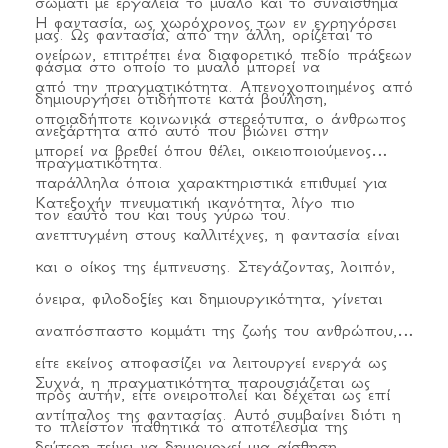
σώματι με εργαλεία το μυαλό και το συναίσθημά
Η φαντασία, ως χωρόχρονος των εν εγρηγόρσει
μας. Ως φαντασία, από την άλλη, ορίζεται το
ονείρων, επιτρέπει ένα διαφορετικό πεδίο πράξεων
φάσμα στο οποίο το μυαλό μπορεί να
από την πραγματικότητα. Απενοχοποιημένος από
δημιουργήσει οτιδήποτε κατά βούληση,
οποιαδήποτε κοινωνικά στερεότυπα, ο άνθρωπος
ανεξάρτητα από αυτό που βιώνει στην
μπορεί να βρεθεί όπου θέλει, οικειοποιούμενος
πραγματικότητα.
παράλληλα όποια χαρακτηριστικά επιθυμεί για
Κατεξοχήν πνευματική ικανότητα, λίγο πιο
τον εαυτό του και τους γύρω του.
ανεπτυγμένη στους καλλιτέχνες, η φαντασία είναι
και ο οίκος της έμπνευσης. Στεγάζοντας, λοιπόν,
όνειρα, φιλοδοξίες και δημιουργικότητα, γίνεται
αναπόσπαστο κομμάτι της ζωής του ανθρώπου,
είτε εκείνος αποφασίζει να λειτουργεί ενεργά ως
Συχνά, η πραγματικότητα παρουσιάζεται ως
προς αυτήν, είτε ονειροπολεί και δέχεται ως επί
αντίπαλος της φαντασίας. Αυτό συμβαίνει διότι η
το πλείστον παθητικά το αποτέλεσμα της
δεύτερη τείνει να δημιουργεί μια αίσθηση