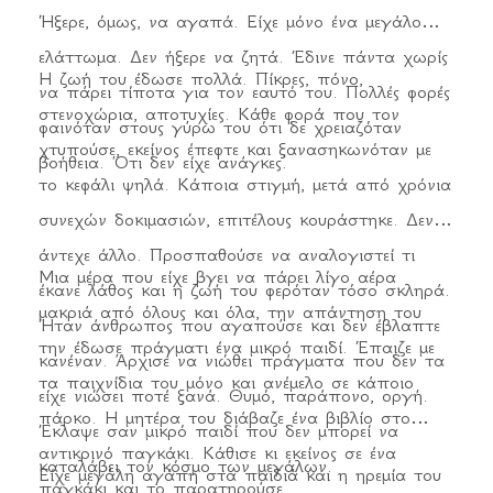
Ήξερε, όμως, να αγαπά. Είχε μόνο ένα μεγάλο
ελάττωμα. Δεν ήξερε να ζητά. Έδινε πάντα χωρίς
Η ζωή του έδωσε πολλά. Πίκρες, πόνο,
να πάρει τίποτα για τον εαυτό του. Πολλές φορές
στενοχώρια, αποτυχίες. Κάθε φορά που τον
φαινόταν στους γύρω του ότι δε χρειαζόταν
χτυπούσε, εκείνος έπεφτε και ξανασηκωνόταν με
βοήθεια. Ότι δεν είχε ανάγκες.
το κεφάλι ψηλά. Κάποια στιγμή, μετά από χρόνια
συνεχών δοκιμασιών, επιτέλους κουράστηκε. Δεν
άντεχε άλλο. Προσπαθούσε να αναλογιστεί τι
Μια μέρα που είχε βγει να πάρει λίγο αέρα
έκανε λάθος και η ζωή του φερόταν τόσο σκληρά.
μακριά από όλους και όλα, την απάντηση του
Ήταν άνθρωπος που αγαπούσε και δεν έβλαπτε
την έδωσε πράγματι ένα μικρό παιδί. Έπαιζε με
κανέναν. Άρχισε να νιώθει πράγματα που δεν τα
τα παιχνίδια του μόνο και ανέμελο σε κάποιο
είχε νιώσει ποτέ ξανά. Θυμό, παράπονο, οργή.
πάρκο. Η μητέρα του διάβαζε ένα βιβλίο στο
Έκλαψε σαν μικρό παιδί που δεν μπορεί να
αντικρινό παγκάκι. Κάθισε κι εκείνος σε ένα
καταλάβει τον κόσμο των μεγάλων.
Είχε μεγάλη αγάπη στα παιδιά και η ηρεμία του
παγκάκι και το παρατηρούσε.