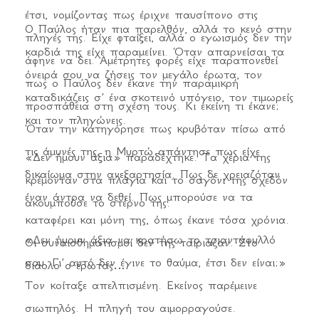
έτσι, νομίζοντας πως έριχνε παυσίπονο στις
Ο Παύλος ήταν πια παρελθόν, αλλά το κενό στην
πληγές της. Είχε φταίξει, αλλά ο εγωισμός δεν την
καρδιά της είχε παραμείνει. Όταν απαρνείσαι τα
άφηνε να δει. Αμέτρητες φορές είχε παραπονεθεί
όνειρά σου να ζήσεις τον μεγάλο έρωτα, τον
πως ο Παύλος δεν έκανε την παραμικρή
καταδικάζεις σ’ ένα σκοτεινό υπόγειο, τον τιμωρείς
προσπάθεια στη σχέση τους. Κι εκείνη τι έκανε;
και τον πληγώνεις.
Όταν την κατηγόρησε πως κρυβόταν πίσω από
τις άμυνές της, η Μυρτώ απάντησε πως είχε
«Δεν ήμουν άξια» παραδέχτηκε. Τα χέρια της
δικαίωμα στην ανεξαρτησία. Πως δε χρειαζόταν
κρέμονταν στα πλάγια και το σαγόνι της σχεδόν
έναν άντρα να δεθεί. Πως μπορούσε να τα
ακουμπούσε το στέρνο της.
καταφέρει και μόνη της, όπως έκανε τόσα χρόνια.
«Δεν ήμουν άξια να κρατήσω το τριαντάφυλλό
Οι συναισθηματισμοί δεν της ταίριαζαν. Στο
σου. Γι’ αυτό δεν έγινε το θαύμα, έτσι δεν είναι;»
διάολο ο έρωτας…
Τον κοίταξε απελπισμένη. Εκείνος παρέμεινε
σιωπηλός. Η πληγή του αιμορραγούσε.