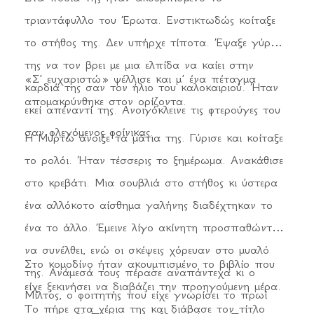
τριαντάφυλλο του Έρωτα. Ενστικτωδώς κοίταξε
το στήθος της. Δεν υπήρχε τίποτα. Έψαξε γύρω
της να τον βρει με μια ελπίδα να καίει στην
«Σ’ ευχαριστώ» ψέλλισε και μ’ ένα πέταγμα
καρδιά της σαν τον ήλιο του καλοκαιριού. Ήταν
απομακρύνθηκε στον ορίζοντα.
εκεί απέναντί της. Ανοιγόκλεινε τις φτερούγες του
σαν φλεγόμενος φοίνικας.
Η Μυρτώ άνοιξε τα μάτια της. Γύρισε και κοίταξε
το ρολόι. Ήταν τέσσερις το ξημέρωμα. Ανακάθισε
στο κρεβάτι. Μια σουβλιά στο στήθος κι ύστερα
ένα αλλόκοτο αίσθημα γαλήνης διαδέχτηκαν το
ένα το άλλο. Έμεινε λίγο ακίνητη προσπαθώντας
να συνέλθει, ενώ οι σκέψεις χόρευαν στο μυαλό
Στο κομοδίνο ήταν ακουμπισμένο το βιβλίο που
της. Ανάμεσά τους πέρασε αναπάντεχα κι ο
είχε ξεκινήσει να διαβάζει την προηγούμενη μέρα.
Μίλτος, ο φοιτητής που είχε γνωρίσει το πρωί
Το πήρε στα χέρια της και διάβασε τον τίτλο