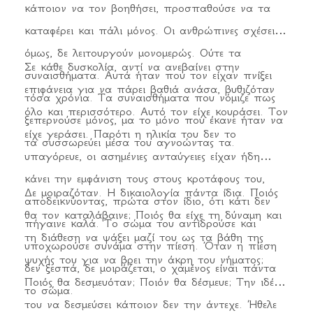
κάποιον να τον βοηθήσει, προσπαθούσε να τα
καταφέρει και πάλι μόνος. Οι ανθρώπινες σχέσεις,
όμως, δε λειτουργούν μονομερώς. Ούτε τα
Σε κάθε δυσκολία, αντί να ανεβαίνει στην
συναισθήματα. Αυτά ήταν που τον είχαν πνίξει
επιφάνεια για να πάρει βαθιά ανάσα, βυθιζόταν
τόσα χρόνια. Τα συναισθήματα που νόμιζε πως
όλο και περισσότερο. Αυτό τον είχε κουράσει. Τον
ξεπερνούσε μόνος, μα το μόνο που έκανε ήταν να
είχε γεράσει. Παρότι η ηλικία του δεν το
τα συσσωρεύει μέσα του αγνοώντας τα.
υπαγόρευε, οι ασημένιες ανταύγειες είχαν ήδη
κάνει την εμφάνιση τους στους κροτάφους του,
Δε μοιραζόταν. Η δικαιολογία πάντα ίδια. Ποιός
αποδεικνύοντας, πρώτα στον ίδιο, ότι κάτι δεν
θα τον καταλάβαινε; Ποιός θα είχε τη δύναμη και
πήγαινε καλά. Το σώμα του αντιδρούσε και
τη διάθεση να ψάξει μαζί του ως τα βάθη της
υποχωρούσε συνάμα στην πίεση. Όταν η πίεση
ψυχής του για να βρει την άκρη του νήματος;
δεν ξεσπά, δε μοιράζεται, ο χαμένος είναι πάντα
Ποιός θα δεσμευόταν; Ποιόν θα δέσμευε; Την ιδέα
το σώμα.
του να δεσμεύσει κάποιον δεν την άντεχε. Ήθελε