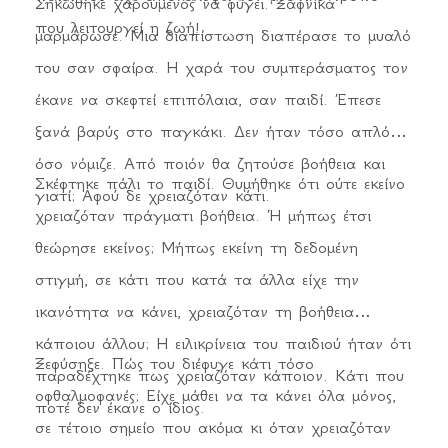
Σηκώθηκε χαρούμενος να φύγει. Ξαφνικά
που λειτουργεί η ζωή!
μαρμάρωσε. Μια διαπίστωση διαπέρασε το μυαλό
του σαν σφαίρα. Η χαρά του συμπεράσματος τον
έκανε να σκεφτεί επιπόλαια, σαν παιδί. Έπεσε
ξανά βαρύς στο παγκάκι. Δεν ήταν τόσο απλό
όσο νόμιζε. Από ποιόν θα ζητούσε βοήθεια και
Σκέφτηκε πάλι το παιδί. Θυμήθηκε ότι ούτε εκείνο
γιατί; Αφού δε χρειαζόταν κάτι.
χρειαζόταν πράγματι βοήθεια. Ή μήπως έτσι
θεώρησε εκείνος; Μήπως εκείνη τη δεδομένη
στιγμή, σε κάτι που κατά τα άλλα είχε την
ικανότητα να κάνει, χρειαζόταν τη βοήθεια
κάποιου άλλου; Η ειλικρίνεια του παιδιού ήταν ότι
Ξεφύσηξε. Πώς του διέφυγε κάτι τόσο
παραδέχτηκε πως χρειαζόταν κάποιον. Κάτι που
οφθαλμοφανές; Είχε μάθει να τα κάνει όλα μόνος,
ποτέ δεν έκανε ο ίδιος.
σε τέτοιο σημείο που ακόμα κι όταν χρειαζόταν