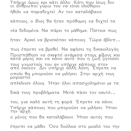
Υπήρχε όμως και κάτι άλλο. Κάτι που ίσως δεν
οι άνθρωποι γύρω του να είναι ελεύθεροι.
ήθελε να παραδεχτεί. Αν τον καταλάβαινε
κάποιος, ο ίδιος θα ήταν πρόθυμος να δεχτεί τα
νέα δεδομένα; Να πάρει το μάθημα; Πίστευε πως
ήταν. Αρκεί να βρισκόταν κάποιος. Τώρα έβλεπε
πως έπρεπε να βρεθεί. Να αφήσει τις δικαιολογίες
Προσπάθησε να σκεφτεί ανάμεσα στους φίλους και
κατά μέρος και να κάνει αυτό που η ζωή ζητούσε
τους γνωστούς του αν υπήρχε κάποιος στον
από εκείνον. Δεν υπήρχε άλλη λύση. Έπρεπε να
οποίο θα μπορούσε να μιλήσει. Στην αρχή τους
μοιραστεί.
απέκλεισε όλους. Ήταν όλοι απασχολημένοι με τα
δικά τους προβλήματα. Μετά πίεσε τον εαυτό
του, για καλό αυτή τη φορά. Έπρεπε να κάνει
Υπήρχε κάποιος που μπορούσε να μιλήσει. Ήταν
την αρχή.
ο μόνος που θα καταλάβαινε. Ήταν αυτός που
έπρεπε να μάθει. Όσο δούλευε στο μυαλό του την