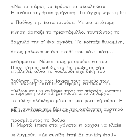
οι Φωταυγείς δεν έχουμε σκιά. Το Φως είναι η
«Να το πάρω, να κρύψω τα σκουλήκια».
αύρα και ο δρόμος μας.
Η ανάσα της ήταν γρήγορη. Το άγχος μην τη δει
ο Παύλος την καταπονούσε. Με μια απότομη
κίνηση άρπαξε το τριαντάφυλλο, τρυπώντας το
δάχτυλό της σ’ ένα αγκάθι. Το κοίταξε θυμωμένη,
όπως μαλώνουμε ένα παιδί που κάνει κάτι
ανάρμοστο. Νόμισε πως μπορούσε να του
Πισωπάτησε καθώς της έσπρωξε το χέρι.
επιβληθεί, αλλά το λουλούδι είχε δική του
βούληση. Ένα φως έσκισε τους αρμούς των
«Τι συνέβη; Γιατί δε με άφησες να δω;» είπε
φύλλων του κι ανέβηκε προς τα πέταλα, ώσπου
απορημένη σαν να ξυπνούσε από λήθαργο.
το τύλιξε ολόκληρο μέσα σε μια φωτεινή αύρα. Η
«Τη συνέχεια την ξέρεις» της απάντησε αυστηρά.
Μυρτώ το ακούμπησε αργά στο στήθος της
προσμένοντας το θαύμα.
Η Μυρτώ έπεσε στα γόνατα κι άρχισε να κλαίει
με λυγμούς. «Δε συνέβη έτσι! Δε συνέβη έτσι!»