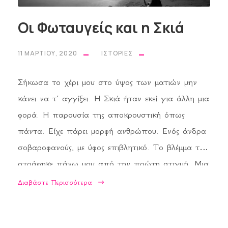
Οι Φωταυγείς και η Σκιά
11 ΜΑΡΤΊΟΥ, 2020
ΙΣΤΟΡΊΕΣ
Σήκωσα το χέρι μου στο ύψος των ματιών μην
κάνει να τ’ αγγίξει. Η Σκιά ήταν εκεί για άλλη μια
φορά. Η παρουσία της αποκρουστική όπως
πάντα. Είχε πάρει μορφή ανθρώπου. Ενός άνδρα
σοβαροφανούς, με ύφος επιβλητικό. Το βλέμμα του
στράφηκε πάνω μου από την πρώτη στιγμή. Μια
σκοτεινή ομίχλη είχε για αύρα, μα μόνο εγώ
Διαβάστε Περισσότερα
μπορούσα να τη δω. Χάρισμα, θες; Κατάρα; Δεν
είχε σημασία. Άρχισε να μιλά μειλίχια, κάπως