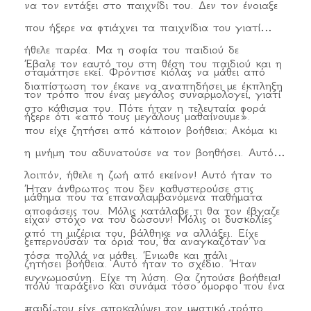
να τον εντάξει στο παιχνίδι του. Δεν τον ένοιαξε
που ήξερε να φτιάχνει τα παιχνίδια του γιατί
ήθελε παρέα. Μα η σοφία του παιδιού δε
Έβαλε τον εαυτό του στη θέση του παιδιού και η
σταμάτησε εκεί. Φρόντισε κιόλας να μάθει από
διαπίστωση τον έκανε να αναπηδήσει με έκπληξη
τον τρόπο που ένας μεγάλος συναρμολογεί, γιατί
στο κάθισμα του. Πότε ήταν η τελευταία φορά
ήξερε ότι «από τους μεγάλους μαθαίνουμε».
που είχε ζητήσει από κάποιον βοήθεια; Ακόμα κι
η μνήμη του αδυνατούσε να τον βοηθήσει. Αυτό,
λοιπόν, ήθελε η ζωή από εκείνον! Αυτό ήταν το
Ήταν άνθρωπος που δεν καθυστερούσε στις
μάθημα που τα επαναλαμβανόμενα παθήματα
αποφάσεις του. Μόλις κατάλαβε τι θα τον έβγαζε
είχαν στόχο να του δώσουν! Μόλις οι δυσκολίες
από τη μιζέρια του, βάλθηκε να αλλάξει. Είχε
ξεπερνούσαν τα όρια του, θα αναγκαζόταν να
τόσα πολλά να μάθει. Ένιωθε και πάλι
ζητήσει βοήθεια. Αυτό ήταν το σχέδιο. Ήταν
ευγνωμοσύνη. Είχε τη λύση. Θα ζητούσε βοήθεια!
πολύ παράξενο και συνάμα τόσο όμορφο που ένα
παιδί του είχε αποκαλύψει τον μυστικό τρόπο