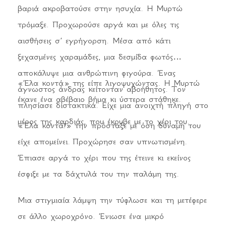
αγγίξουν. Η αλήθεια, σαν υδάτινη παλίρροια,
βαριά ακροβατούσε στην ησυχία. Η Μυρτώ
άρχισε να με ξεχειλίζει. Άνοιξα το στόμα μου και
τρόμαξε. Προχωρούσε αργά και με όλες τις
το αλμυρό κύμα της τον σκέπασε. Ούρλιαξε από
αισθήσεις σ’ εγρήγορση. Μέσα από κάτι
τον πόνο του αλατιού στις πληγές που ο ίδιος
ξεχασμένες χαραμάδες, μια δεσμίδα φωτός
είχε ανοίξει στον εαυτό του. Άρχιζε να βρίζει ιερά
αποκάλυψε μια ανθρώπινη φιγούρα. Ένας
και όσια, μέχρι που έπεσε καταρρακωμένος
«Έλα κοντά» της είπε λιγοψυχώντας. Η Μυρτώ
άγνωστος άνδρας κείτονταν αβοήθητος. Τον
καταγής.
έκανε ένα αβέβαιο βήμα κι ύστερα στάθηκε.
πλησίασε διστακτικά. Είχε μια ανοιχτή πληγή στο
μέρος της καρδιάς, που έκρυβε με το χέρι του.
«Έλα κοντά!» την πρόσταξε με όση δύναμη του
Σταμάτησα. Κατέβασα το χέρι από τα μάτια και
είχε απομείνει. Προχώρησε σαν υπνωτισμένη.
τον κοίταξα. Η μαύρη αύρα τον είχε καταπνίξει
Έπιασε αργά το χέρι που της έτεινε κι εκείνος
και είχε μείνει μονάχα η Σκιά. «Τι ζητάς από
έσφιξε με τα δάχτυλά του την παλάμη της.
μένα;» ρώτησα ενοχλημένη. «Το φως σου. Με
πονά» απάντησε αναστατωμένη. «Γιατί δε μένεις
Μια στιγμιαία λάμψη την τύφλωσε και τη μετέφερε
μακριά μου;» πρότεινα αυστηρά. «Εσύ με κάνεις
σε άλλο χωροχρόνο. Ένιωσε ένα μικρό